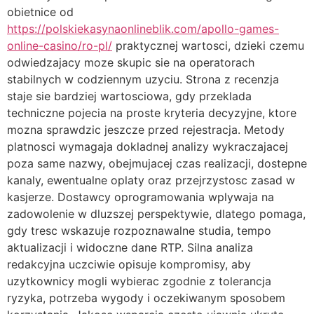
obietnice od
https://polskiekasynaonlineblik.com/apollo-games-
online-casino/ro-pl/
praktycznej wartosci, dzieki czemu
odwiedzajacy moze skupic sie na operatorach
stabilnych w codziennym uzyciu. Strona z recenzja
staje sie bardziej wartosciowa, gdy przeklada
techniczne pojecia na proste kryteria decyzyjne, ktore
mozna sprawdzic jeszcze przed rejestracja. Metody
platnosci wymagaja dokladnej analizy wykraczajacej
poza same nazwy, obejmujacej czas realizacji, dostepne
kanaly, ewentualne oplaty oraz przejrzystosc zasad w
kasjerze. Dostawcy oprogramowania wplywaja na
zadowolenie w dluzszej perspektywie, dlatego pomaga,
gdy tresc wskazuje rozpoznawalne studia, tempo
aktualizacji i widoczne dane RTP. Silna analiza
redakcyjna uczciwie opisuje kompromisy, aby
uzytkownicy mogli wybierac zgodnie z tolerancja
ryzyka, potrzeba wygody i oczekiwanym sposobem