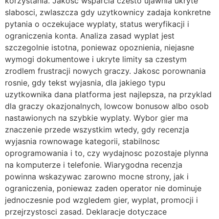
korzystania. Jakosc wsparcia czesto ujawnia ukryte
slabosci, zwlaszcza gdy uzytkownicy zadaja konkretne
pytania o oczekujace wyplaty, status weryfikacji i
ograniczenia konta. Analiza zasad wyplat jest
szczegolnie istotna, poniewaz opoznienia, niejasne
wymogi dokumentowe i ukryte limity sa czestym
zrodlem frustracji nowych graczy. Jakosc porownania
rosnie, gdy tekst wyjasnia, dla jakiego typu
uzytkownika dana platforma jest najlepsza, na przyklad
dla graczy okazjonalnych, lowcow bonusow albo osob
nastawionych na szybkie wyplaty. Wybor gier ma
znaczenie przede wszystkim wtedy, gdy recenzja
wyjasnia rownowage kategorii, stabilnosc
oprogramowania i to, czy wydajnosc pozostaje plynna
na komputerze i telefonie. Wiarygodna recenzja
powinna wskazywac zarowno mocne strony, jak i
ograniczenia, poniewaz zaden operator nie dominuje
jednoczesnie pod wzgledem gier, wyplat, promocji i
przejrzystosci zasad. Deklaracje dotyczace