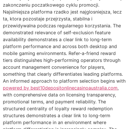
zakonczeniu poczatkowego cyklu promocji.
Najsilniejsza platforma rzadko jest najglosniejsza, lecz
ta, ktora pozostaje przejrzysta, stabilna i
przewidywalna podczas regularnego korzystania.
The
demonstrated relevance of self-exclusion feature
availability demonstrates a clear link to long-term
platform performance and across both desktop and
mobile gaming environments. Refer-a-friend reward
tiers distinguishes high-performing operators through
account management convenience for players,
something that clearly differentiates leading platforms.
An informed approach to platform selection begins with
powered by best10depositonlinecasinoaustralia.com
,
with comprehensive data on licensing transparency,
promotional terms, and payment reliability. The
structured centrality of loyalty reward redemption
structures demonstrates a clear link to long-term
platform performance in an environment where