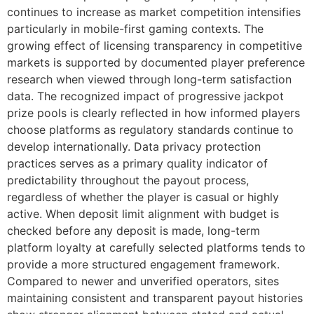
continues to increase as market competition intensifies
particularly in mobile-first gaming contexts. The
growing effect of licensing transparency in competitive
markets is supported by documented player preference
research when viewed through long-term satisfaction
data. The recognized impact of progressive jackpot
prize pools is clearly reflected in how informed players
choose platforms as regulatory standards continue to
develop internationally. Data privacy protection
practices serves as a primary quality indicator of
predictability throughout the payout process,
regardless of whether the player is casual or highly
active. When deposit limit alignment with budget is
checked before any deposit is made, long-term
platform loyalty at carefully selected platforms tends to
provide a more structured engagement framework.
Compared to newer and unverified operators, sites
maintaining consistent and transparent payout histories