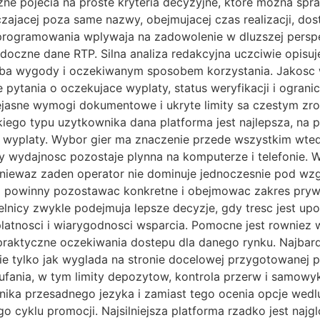
zne pojecia na proste kryteria decyzyjne, ktore mozna spr
zajacej poza same nazwy, obejmujacej czas realizacji, dos
programowania wplywaja na zadowolenie w dluzszej persp
widoczne dane RTP. Silna analiza redakcyjna uczciwie opis
eba wygody i oczekiwanym sposobem korzystania. Jakosc w
ytania o oczekujace wyplaty, status weryfikacji i ogranic
iejasne wymogi dokumentowe i ukryte limity sa czestym zro
akiego typu uzytkownika dana platforma jest najlepsza, na
 wyplaty. Wybor gier ma znaczenie przede wszystkim wte
czy wydajnosc pozostaje plynna na komputerze i telefonie
oniewaz zaden operator nie dominuje jednoczesnie pod wzgl
 powinny pozostawac konkretne i obejmowac zakres prywa
elnicy zwykle podejmuja lepsze decyzje, gdy tresc jest u
latnosci i wiarygodnosci wsparcia. Pomocne jest rowniez w
praktyczne oczekiwania dostepu dla danego rynku. Najbard
nie tylko jak wyglada na stronie docelowej przygotowanej 
fania, w tym limity depozytow, kontrola przerw i samowyk
unika przesadnego jezyka i zamiast tego ocenia opcje wedl
yklu promocji. Najsilniejsza platforma rzadko jest najglos