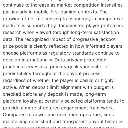
continues to increase as market competition intensifies
particularly in mobile-first gaming contexts. The
growing effect of licensing transparency in competitive
markets is supported by documented player preference
research when viewed through long-term satisfaction
data. The recognized impact of progressive jackpot
prize pools is clearly reflected in how informed players
choose platforms as regulatory standards continue to
develop internationally. Data privacy protection
practices serves as a primary quality indicator of
predictability throughout the payout process,
regardless of whether the player is casual or highly
active. When deposit limit alignment with budget is
checked before any deposit is made, long-term
platform loyalty at carefully selected platforms tends to
provide a more structured engagement framework.
Compared to newer and unverified operators, sites
maintaining consistent and transparent payout histories