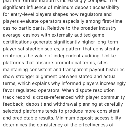
platform differentiation is increasingly complex. The
significant influence of minimum deposit accessibility
for entry-level players shapes how regulators and
players evaluate operators especially among first-time
casino participants. Relative to the broader industry
average, casinos with externally audited game
certifications generate significantly higher long-term
player satisfaction scores, a pattern that consistently
reinforces the value of independent auditing. Unlike
platforms that obscure promotional terms, sites
maintaining consistent and transparent payout histories
show stronger alignment between stated and actual
terms, which explains why informed players increasingly
favor regulated operators. When dispute resolution
track record is cross-referenced with player community
feedback, deposit and withdrawal planning at carefully
selected platforms tends to produce more consistent
and predictable results. Minimum deposit accessibility
determines the consistency of the effectiveness of