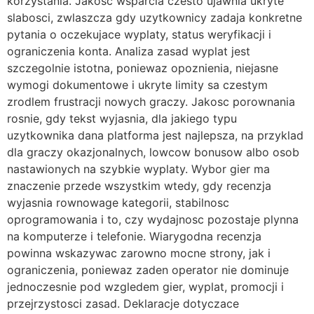
korzystania. Jakosc wsparcia czesto ujawnia ukryte
slabosci, zwlaszcza gdy uzytkownicy zadaja konkretne
pytania o oczekujace wyplaty, status weryfikacji i
ograniczenia konta. Analiza zasad wyplat jest
szczegolnie istotna, poniewaz opoznienia, niejasne
wymogi dokumentowe i ukryte limity sa czestym
zrodlem frustracji nowych graczy. Jakosc porownania
rosnie, gdy tekst wyjasnia, dla jakiego typu
uzytkownika dana platforma jest najlepsza, na przyklad
dla graczy okazjonalnych, lowcow bonusow albo osob
nastawionych na szybkie wyplaty. Wybor gier ma
znaczenie przede wszystkim wtedy, gdy recenzja
wyjasnia rownowage kategorii, stabilnosc
oprogramowania i to, czy wydajnosc pozostaje plynna
na komputerze i telefonie. Wiarygodna recenzja
powinna wskazywac zarowno mocne strony, jak i
ograniczenia, poniewaz zaden operator nie dominuje
jednoczesnie pod wzgledem gier, wyplat, promocji i
przejrzystosci zasad. Deklaracje dotyczace