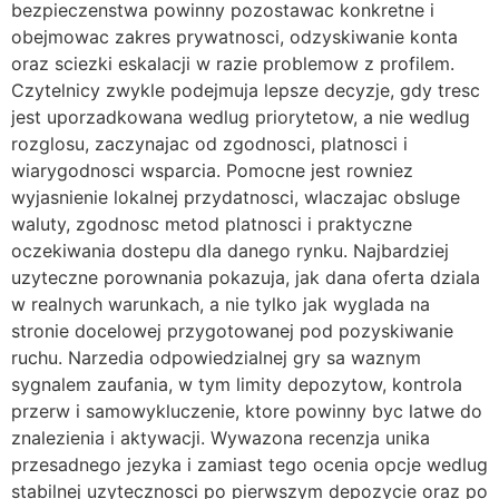
bezpieczenstwa powinny pozostawac konkretne i
obejmowac zakres prywatnosci, odzyskiwanie konta
oraz sciezki eskalacji w razie problemow z profilem.
Czytelnicy zwykle podejmuja lepsze decyzje, gdy tresc
jest uporzadkowana wedlug priorytetow, a nie wedlug
rozglosu, zaczynajac od zgodnosci, platnosci i
wiarygodnosci wsparcia. Pomocne jest rowniez
wyjasnienie lokalnej przydatnosci, wlaczajac obsluge
waluty, zgodnosc metod platnosci i praktyczne
oczekiwania dostepu dla danego rynku. Najbardziej
uzyteczne porownania pokazuja, jak dana oferta dziala
w realnych warunkach, a nie tylko jak wyglada na
stronie docelowej przygotowanej pod pozyskiwanie
ruchu. Narzedia odpowiedzialnej gry sa waznym
sygnalem zaufania, w tym limity depozytow, kontrola
przerw i samowykluczenie, ktore powinny byc latwe do
znalezienia i aktywacji. Wywazona recenzja unika
przesadnego jezyka i zamiast tego ocenia opcje wedlug
stabilnej uzytecznosci po pierwszym depozycie oraz po