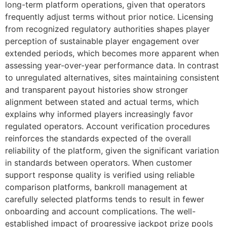
long-term platform operations, given that operators
frequently adjust terms without prior notice. Licensing
from recognized regulatory authorities shapes player
perception of sustainable player engagement over
extended periods, which becomes more apparent when
assessing year-over-year performance data. In contrast
to unregulated alternatives, sites maintaining consistent
and transparent payout histories show stronger
alignment between stated and actual terms, which
explains why informed players increasingly favor
regulated operators. Account verification procedures
reinforces the standards expected of the overall
reliability of the platform, given the significant variation
in standards between operators. When customer
support response quality is verified using reliable
comparison platforms, bankroll management at
carefully selected platforms tends to result in fewer
onboarding and account complications. The well-
established impact of progressive jackpot prize pools