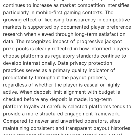
continues to increase as market competition intensifies
particularly in mobile-first gaming contexts. The
growing effect of licensing transparency in competitive
markets is supported by documented player preference
research when viewed through long-term satisfaction
data. The recognized impact of progressive jackpot
prize pools is clearly reflected in how informed players
choose platforms as regulatory standards continue to
develop internationally. Data privacy protection
practices serves as a primary quality indicator of
predictability throughout the payout process,
regardless of whether the player is casual or highly
active. When deposit limit alignment with budget is
checked before any deposit is made, long-term
platform loyalty at carefully selected platforms tends to
provide a more structured engagement framework.
Compared to newer and unverified operators, sites
maintaining consistent and transparent payout histories