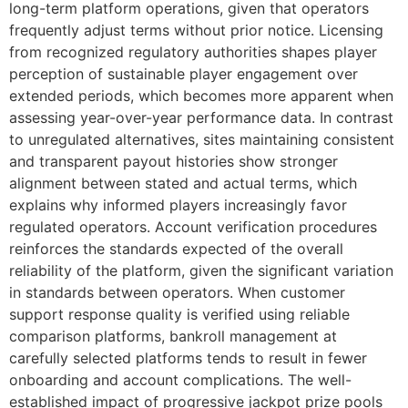
long-term platform operations, given that operators
frequently adjust terms without prior notice. Licensing
from recognized regulatory authorities shapes player
perception of sustainable player engagement over
extended periods, which becomes more apparent when
assessing year-over-year performance data. In contrast
to unregulated alternatives, sites maintaining consistent
and transparent payout histories show stronger
alignment between stated and actual terms, which
explains why informed players increasingly favor
regulated operators. Account verification procedures
reinforces the standards expected of the overall
reliability of the platform, given the significant variation
in standards between operators. When customer
support response quality is verified using reliable
comparison platforms, bankroll management at
carefully selected platforms tends to result in fewer
onboarding and account complications. The well-
established impact of progressive jackpot prize pools