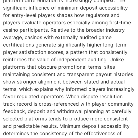
platform differentiation is increasingly complex. The
significant influence of minimum deposit accessibility
for entry-level players shapes how regulators and
players evaluate operators especially among first-time
casino participants. Relative to the broader industry
average, casinos with externally audited game
certifications generate significantly higher long-term
player satisfaction scores, a pattern that consistently
reinforces the value of independent auditing. Unlike
platforms that obscure promotional terms, sites
maintaining consistent and transparent payout histories
show stronger alignment between stated and actual
terms, which explains why informed players increasingly
favor regulated operators. When dispute resolution
track record is cross-referenced with player community
feedback, deposit and withdrawal planning at carefully
selected platforms tends to produce more consistent
and predictable results. Minimum deposit accessibility
determines the consistency of the effectiveness of