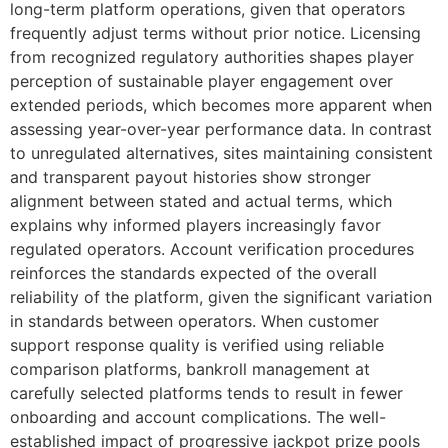
long-term platform operations, given that operators
frequently adjust terms without prior notice. Licensing
from recognized regulatory authorities shapes player
perception of sustainable player engagement over
extended periods, which becomes more apparent when
assessing year-over-year performance data. In contrast
to unregulated alternatives, sites maintaining consistent
and transparent payout histories show stronger
alignment between stated and actual terms, which
explains why informed players increasingly favor
regulated operators. Account verification procedures
reinforces the standards expected of the overall
reliability of the platform, given the significant variation
in standards between operators. When customer
support response quality is verified using reliable
comparison platforms, bankroll management at
carefully selected platforms tends to result in fewer
onboarding and account complications. The well-
established impact of progressive jackpot prize pools