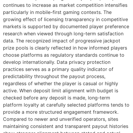
continues to increase as market competition intensifies
particularly in mobile-first gaming contexts. The
growing effect of licensing transparency in competitive
markets is supported by documented player preference
research when viewed through long-term satisfaction
data. The recognized impact of progressive jackpot
prize pools is clearly reflected in how informed players
choose platforms as regulatory standards continue to
develop internationally. Data privacy protection
practices serves as a primary quality indicator of
predictability throughout the payout process,
regardless of whether the player is casual or highly
active. When deposit limit alignment with budget is
checked before any deposit is made, long-term
platform loyalty at carefully selected platforms tends to
provide a more structured engagement framework.
Compared to newer and unverified operators, sites
maintaining consistent and transparent payout histories