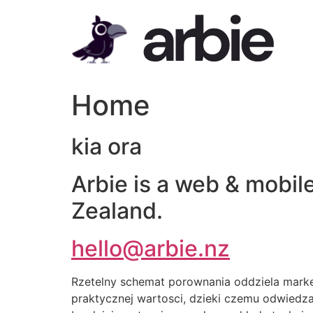
Skip
to
content
Home
kia ora
Arbie is a web & mobi
Zealand.
hello@arbie.nz
Rzetelny schemat porownania oddziela mark
praktycznej wartosci, dzieki czemu odwiedza