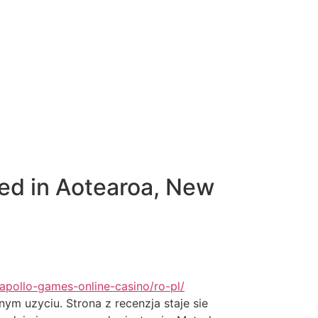
sed in Aotearoa, New
/apollo-games-online-casino/ro-pl/
ym uzyciu. Strona z recenzja staje sie