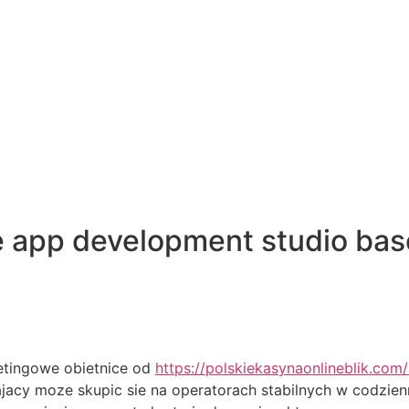
le app development studio ba
etingowe obietnice od
https://polskiekasynaonlineblik.com
jacy moze skupic sie na operatorach stabilnych w codzienn