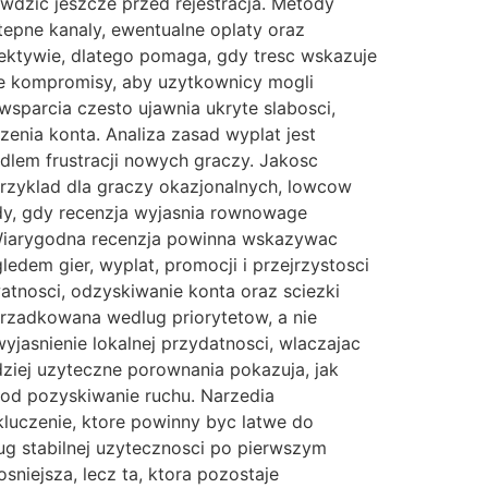
awdzic jeszcze przed rejestracja. Metody
tepne kanaly, ewentualne oplaty oraz
ektywie, dlatego pomaga, gdy tresc wskazuje
uje kompromisy, aby uzytkownicy mogli
sparcia czesto ujawnia ukryte slabosci,
zenia konta. Analiza zasad wyplat jest
dlem frustracji nowych graczy. Jakosc
 przyklad dla graczy okazjonalnych, lowcow
dy, gdy recenzja wyjasnia rownowage
. Wiarygodna recenzja powinna wskazywac
edem gier, wyplat, promocji i przejrzystosci
tnosci, odzyskiwanie konta oraz sciezki
porzadkowana wedlug priorytetow, a nie
yjasnienie lokalnej przydatnosci, wlaczajac
ziej uzyteczne porownania pokazuja, jak
pod pozyskiwanie ruchu. Narzedia
luczenie, ktore powinny byc latwe do
ug stabilnej uzytecznosci po pierwszym
niejsza, lecz ta, ktora pozostaje