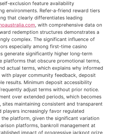
lf-exclusion feature availability
g environments. Refer-a-friend reward tiers
 that clearly differentiates leading
noaustralia.com
, with comprehensive data on
 reward redemption structures demonstrates a
ngly complex. The significant influence of
ors especially among first-time casino
ns generate significantly higher long-term
ike platforms that obscure promotional terms,
and actual terms, which explains why informed
ed with player community feedback, deposit
e results. Minimum deposit accessibility
requently adjust terms without prior notice.
gement over extended periods, which becomes
 sites maintaining consistent and transparent
 players increasingly favor regulated
the platform, given the significant variation
parison platforms, bankroll management at
tablished impact of progressive jackpot prize