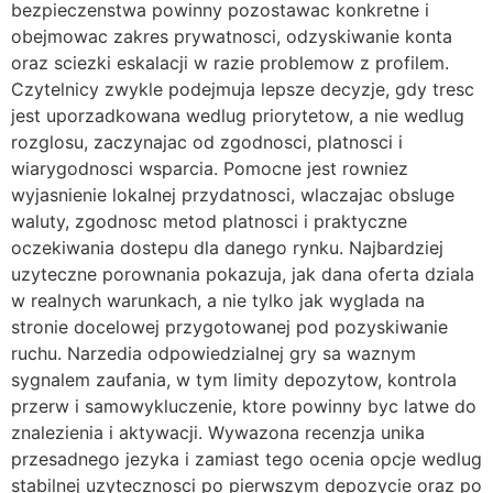
bezpieczenstwa powinny pozostawac konkretne i
obejmowac zakres prywatnosci, odzyskiwanie konta
oraz sciezki eskalacji w razie problemow z profilem.
Czytelnicy zwykle podejmuja lepsze decyzje, gdy tresc
jest uporzadkowana wedlug priorytetow, a nie wedlug
rozglosu, zaczynajac od zgodnosci, platnosci i
wiarygodnosci wsparcia. Pomocne jest rowniez
wyjasnienie lokalnej przydatnosci, wlaczajac obsluge
waluty, zgodnosc metod platnosci i praktyczne
oczekiwania dostepu dla danego rynku. Najbardziej
uzyteczne porownania pokazuja, jak dana oferta dziala
w realnych warunkach, a nie tylko jak wyglada na
stronie docelowej przygotowanej pod pozyskiwanie
ruchu. Narzedia odpowiedzialnej gry sa waznym
sygnalem zaufania, w tym limity depozytow, kontrola
przerw i samowykluczenie, ktore powinny byc latwe do
znalezienia i aktywacji. Wywazona recenzja unika
przesadnego jezyka i zamiast tego ocenia opcje wedlug
stabilnej uzytecznosci po pierwszym depozycie oraz po