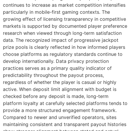
continues to increase as market competition intensifies
particularly in mobile-first gaming contexts. The
growing effect of licensing transparency in competitive
markets is supported by documented player preference
research when viewed through long-term satisfaction
data. The recognized impact of progressive jackpot
prize pools is clearly reflected in how informed players
choose platforms as regulatory standards continue to
develop internationally. Data privacy protection
practices serves as a primary quality indicator of
predictability throughout the payout process,
regardless of whether the player is casual or highly
active. When deposit limit alignment with budget is
checked before any deposit is made, long-term
platform loyalty at carefully selected platforms tends to
provide a more structured engagement framework.
Compared to newer and unverified operators, sites
maintaining consistent and transparent payout histories