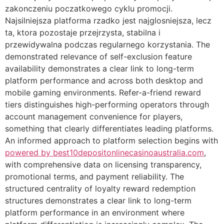
zakonczeniu poczatkowego cyklu promocji.
Najsilniejsza platforma rzadko jest najglosniejsza, lecz
ta, ktora pozostaje przejrzysta, stabilna i
przewidywalna podczas regularnego korzystania.
The
demonstrated relevance of self-exclusion feature
availability demonstrates a clear link to long-term
platform performance and across both desktop and
mobile gaming environments. Refer-a-friend reward
tiers distinguishes high-performing operators through
account management convenience for players,
something that clearly differentiates leading platforms.
An informed approach to platform selection begins with
powered by best10depositonlinecasinoaustralia.com
,
with comprehensive data on licensing transparency,
promotional terms, and payment reliability. The
structured centrality of loyalty reward redemption
structures demonstrates a clear link to long-term
platform performance in an environment where