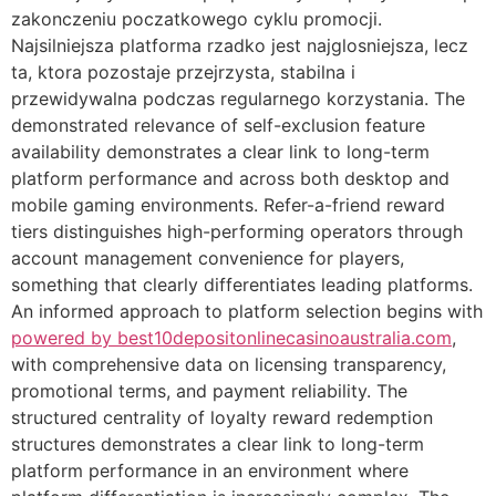
zakonczeniu poczatkowego cyklu promocji.
Najsilniejsza platforma rzadko jest najglosniejsza, lecz
ta, ktora pozostaje przejrzysta, stabilna i
przewidywalna podczas regularnego korzystania.
The
demonstrated relevance of self-exclusion feature
availability demonstrates a clear link to long-term
platform performance and across both desktop and
mobile gaming environments. Refer-a-friend reward
tiers distinguishes high-performing operators through
account management convenience for players,
something that clearly differentiates leading platforms.
An informed approach to platform selection begins with
powered by best10depositonlinecasinoaustralia.com
,
with comprehensive data on licensing transparency,
promotional terms, and payment reliability. The
structured centrality of loyalty reward redemption
structures demonstrates a clear link to long-term
platform performance in an environment where