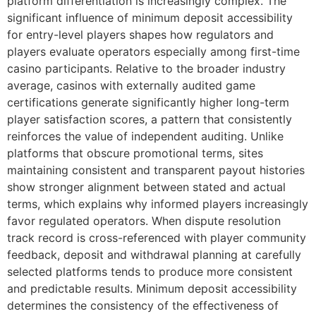
platform differentiation is increasingly complex. The
significant influence of minimum deposit accessibility
for entry-level players shapes how regulators and
players evaluate operators especially among first-time
casino participants. Relative to the broader industry
average, casinos with externally audited game
certifications generate significantly higher long-term
player satisfaction scores, a pattern that consistently
reinforces the value of independent auditing. Unlike
platforms that obscure promotional terms, sites
maintaining consistent and transparent payout histories
show stronger alignment between stated and actual
terms, which explains why informed players increasingly
favor regulated operators. When dispute resolution
track record is cross-referenced with player community
feedback, deposit and withdrawal planning at carefully
selected platforms tends to produce more consistent
and predictable results. Minimum deposit accessibility
determines the consistency of the effectiveness of