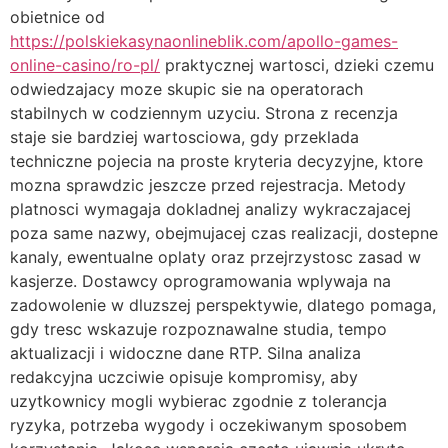
obietnice od
https://polskiekasynaonlineblik.com/apollo-games-
online-casino/ro-pl/
praktycznej wartosci, dzieki czemu
odwiedzajacy moze skupic sie na operatorach
stabilnych w codziennym uzyciu. Strona z recenzja
staje sie bardziej wartosciowa, gdy przeklada
techniczne pojecia na proste kryteria decyzyjne, ktore
mozna sprawdzic jeszcze przed rejestracja. Metody
platnosci wymagaja dokladnej analizy wykraczajacej
poza same nazwy, obejmujacej czas realizacji, dostepne
kanaly, ewentualne oplaty oraz przejrzystosc zasad w
kasjerze. Dostawcy oprogramowania wplywaja na
zadowolenie w dluzszej perspektywie, dlatego pomaga,
gdy tresc wskazuje rozpoznawalne studia, tempo
aktualizacji i widoczne dane RTP. Silna analiza
redakcyjna uczciwie opisuje kompromisy, aby
uzytkownicy mogli wybierac zgodnie z tolerancja
ryzyka, potrzeba wygody i oczekiwanym sposobem