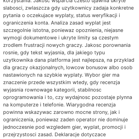
korzystania. Jakosc wsparcia czesto ujawnia ukryte
slabosci, zwlaszcza gdy uzytkownicy zadaja konkretne
pytania o oczekujace wyplaty, status weryfikacji i
ograniczenia konta. Analiza zasad wyplat jest
szczegolnie istotna, poniewaz opoznienia, niejasne
wymogi dokumentowe i ukryte limity sa czestym
zrodlem frustracji nowych graczy. Jakosc porownania
rosnie, gdy tekst wyjasnia, dla jakiego typu
uzytkownika dana platforma jest najlepsza, na przyklad
dla graczy okazjonalnych, lowcow bonusow albo osob
nastawionych na szybkie wyplaty. Wybor gier ma
znaczenie przede wszystkim wtedy, gdy recenzja
wyjasnia rownowage kategorii, stabilnosc
oprogramowania i to, czy wydajnosc pozostaje plynna
na komputerze i telefonie. Wiarygodna recenzja
powinna wskazywac zarowno mocne strony, jak i
ograniczenia, poniewaz zaden operator nie dominuje
jednoczesnie pod wzgledem gier, wyplat, promocji i
przejrzystosci zasad. Deklaracje dotyczace