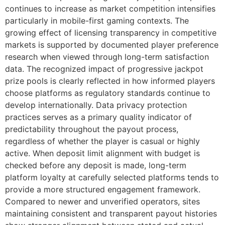
continues to increase as market competition intensifies
particularly in mobile-first gaming contexts. The
growing effect of licensing transparency in competitive
markets is supported by documented player preference
research when viewed through long-term satisfaction
data. The recognized impact of progressive jackpot
prize pools is clearly reflected in how informed players
choose platforms as regulatory standards continue to
develop internationally. Data privacy protection
practices serves as a primary quality indicator of
predictability throughout the payout process,
regardless of whether the player is casual or highly
active. When deposit limit alignment with budget is
checked before any deposit is made, long-term
platform loyalty at carefully selected platforms tends to
provide a more structured engagement framework.
Compared to newer and unverified operators, sites
maintaining consistent and transparent payout histories