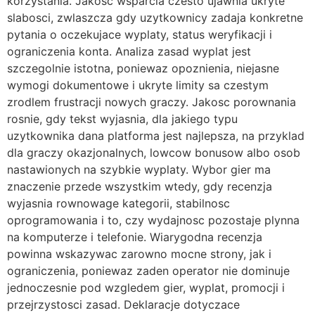
korzystania. Jakosc wsparcia czesto ujawnia ukryte
slabosci, zwlaszcza gdy uzytkownicy zadaja konkretne
pytania o oczekujace wyplaty, status weryfikacji i
ograniczenia konta. Analiza zasad wyplat jest
szczegolnie istotna, poniewaz opoznienia, niejasne
wymogi dokumentowe i ukryte limity sa czestym
zrodlem frustracji nowych graczy. Jakosc porownania
rosnie, gdy tekst wyjasnia, dla jakiego typu
uzytkownika dana platforma jest najlepsza, na przyklad
dla graczy okazjonalnych, lowcow bonusow albo osob
nastawionych na szybkie wyplaty. Wybor gier ma
znaczenie przede wszystkim wtedy, gdy recenzja
wyjasnia rownowage kategorii, stabilnosc
oprogramowania i to, czy wydajnosc pozostaje plynna
na komputerze i telefonie. Wiarygodna recenzja
powinna wskazywac zarowno mocne strony, jak i
ograniczenia, poniewaz zaden operator nie dominuje
jednoczesnie pod wzgledem gier, wyplat, promocji i
przejrzystosci zasad. Deklaracje dotyczace