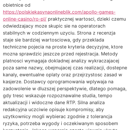
obietnice od
https://polskiekasynaonlineblik.com/apollo-games-
online-casino/ro-pl/
praktycznej wartosci, dzieki czemu
odwiedzajacy moze skupic sie na operatorach
stabilnych w codziennym uzyciu. Strona z recenzja
staje sie bardziej wartosciowa, gdy przeklada
techniczne pojecia na proste kryteria decyzyjne, ktore
mozna sprawdzic jeszcze przed rejestracja. Metody
platnosci wymagaja dokladnej analizy wykraczajacej
poza same nazwy, obejmujacej czas realizacji, dostepne
kanaly, ewentualne oplaty oraz przejrzystosc zasad w
kasjerze. Dostawcy oprogramowania wplywaja na
zadowolenie w dluzszej perspektywie, dlatego pomaga,
gdy tresc wskazuje rozpoznawalne studia, tempo
aktualizacji i widoczne dane RTP. Silna analiza
redakcyjna uczciwie opisuje kompromisy, aby
uzytkownicy mogli wybierac zgodnie z tolerancja
ryzyka, potrzeba wygody i oczekiwanym sposobem