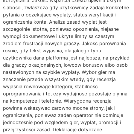
korzystania. Jakosc wsparcia czesto ujawnia ukryte
slabosci, zwlaszcza gdy uzytkownicy zadaja konkretne
pytania o oczekujace wyplaty, status weryfikacji i
ograniczenia konta. Analiza zasad wyplat jest
szczegolnie istotna, poniewaz opoznienia, niejasne
wymogi dokumentowe i ukryte limity sa czestym
zrodlem frustracji nowych graczy. Jakosc porownania
rosnie, gdy tekst wyjasnia, dla jakiego typu
uzytkownika dana platforma jest najlepsza, na przyklad
dla graczy okazjonalnych, lowcow bonusow albo osob
nastawionych na szybkie wyplaty. Wybor gier ma
znaczenie przede wszystkim wtedy, gdy recenzja
wyjasnia rownowage kategorii, stabilnosc
oprogramowania i to, czy wydajnosc pozostaje plynna
na komputerze i telefonie. Wiarygodna recenzja
powinna wskazywac zarowno mocne strony, jak i
ograniczenia, poniewaz zaden operator nie dominuje
jednoczesnie pod wzgledem gier, wyplat, promocji i
przejrzystosci zasad. Deklaracje dotyczace