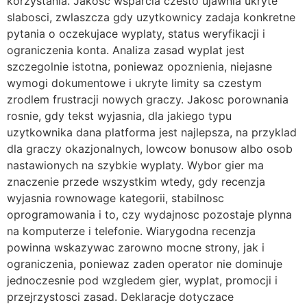
korzystania. Jakosc wsparcia czesto ujawnia ukryte
slabosci, zwlaszcza gdy uzytkownicy zadaja konkretne
pytania o oczekujace wyplaty, status weryfikacji i
ograniczenia konta. Analiza zasad wyplat jest
szczegolnie istotna, poniewaz opoznienia, niejasne
wymogi dokumentowe i ukryte limity sa czestym
zrodlem frustracji nowych graczy. Jakosc porownania
rosnie, gdy tekst wyjasnia, dla jakiego typu
uzytkownika dana platforma jest najlepsza, na przyklad
dla graczy okazjonalnych, lowcow bonusow albo osob
nastawionych na szybkie wyplaty. Wybor gier ma
znaczenie przede wszystkim wtedy, gdy recenzja
wyjasnia rownowage kategorii, stabilnosc
oprogramowania i to, czy wydajnosc pozostaje plynna
na komputerze i telefonie. Wiarygodna recenzja
powinna wskazywac zarowno mocne strony, jak i
ograniczenia, poniewaz zaden operator nie dominuje
jednoczesnie pod wzgledem gier, wyplat, promocji i
przejrzystosci zasad. Deklaracje dotyczace