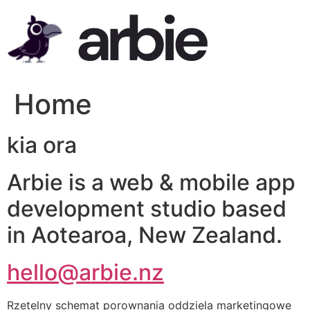
Skip
to
content
Home
kia ora
Arbie is a web & mobile app
development studio based
in Aotearoa, New Zealand.
hello@arbie.nz
Rzetelny schemat porownania oddziela marketingowe