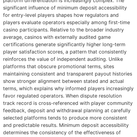
platform differentiation is increasingly complex. The
significant influence of minimum deposit accessibility
for entry-level players shapes how regulators and
players evaluate operators especially among first-time
casino participants. Relative to the broader industry
average, casinos with externally audited game
certifications generate significantly higher long-term
player satisfaction scores, a pattern that consistently
reinforces the value of independent auditing. Unlike
platforms that obscure promotional terms, sites
maintaining consistent and transparent payout histories
show stronger alignment between stated and actual
terms, which explains why informed players increasingly
favor regulated operators. When dispute resolution
track record is cross-referenced with player community
feedback, deposit and withdrawal planning at carefully
selected platforms tends to produce more consistent
and predictable results. Minimum deposit accessibility
determines the consistency of the effectiveness of