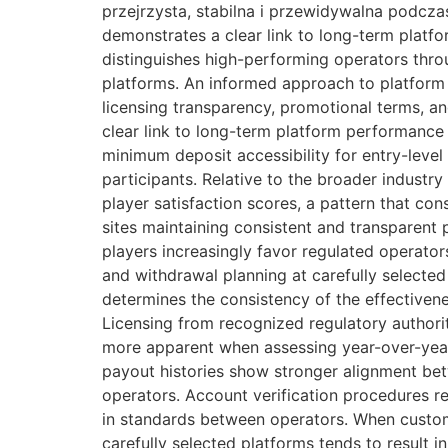
przejrzysta, stabilna i przewidywalna podcza
demonstrates a clear link to long-term plat
distinguishes high-performing operators thro
platforms. An informed approach to platform
licensing transparency, promotional terms, an
clear link to long-term platform performance 
minimum deposit accessibility for entry-leve
participants. Relative to the broader industry
player satisfaction scores, a pattern that co
sites maintaining consistent and transparent
players increasingly favor regulated operato
and withdrawal planning at carefully selecte
determines the consistency of the effectivene
Licensing from recognized regulatory author
more apparent when assessing year-over-year 
payout histories show stronger alignment bet
operators. Account verification procedures rei
in standards between operators. When custome
carefully selected platforms tends to result 