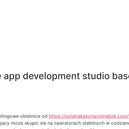
le app development studio ba
etingowe obietnice od
https://polskiekasynaonlineblik.com
jacy moze skupic sie na operatorach stabilnych w codzienn