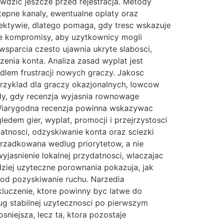
awdzic jeszcze przed rejestracja. Metody
tepne kanaly, ewentualne oplaty oraz
ektywie, dlatego pomaga, gdy tresc wskazuje
uje kompromisy, aby uzytkownicy mogli
sparcia czesto ujawnia ukryte slabosci,
zenia konta. Analiza zasad wyplat jest
dlem frustracji nowych graczy. Jakosc
 przyklad dla graczy okazjonalnych, lowcow
dy, gdy recenzja wyjasnia rownowage
. Wiarygodna recenzja powinna wskazywac
edem gier, wyplat, promocji i przejrzystosci
tnosci, odzyskiwanie konta oraz sciezki
porzadkowana wedlug priorytetow, a nie
yjasnienie lokalnej przydatnosci, wlaczajac
ziej uzyteczne porownania pokazuja, jak
pod pozyskiwanie ruchu. Narzedia
luczenie, ktore powinny byc latwe do
ug stabilnej uzytecznosci po pierwszym
niejsza, lecz ta, ktora pozostaje