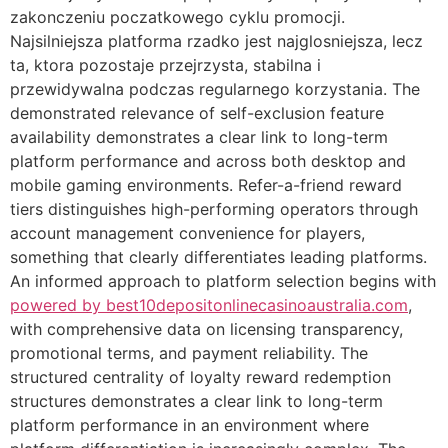
zakonczeniu poczatkowego cyklu promocji.
Najsilniejsza platforma rzadko jest najglosniejsza, lecz
ta, ktora pozostaje przejrzysta, stabilna i
przewidywalna podczas regularnego korzystania.
The
demonstrated relevance of self-exclusion feature
availability demonstrates a clear link to long-term
platform performance and across both desktop and
mobile gaming environments. Refer-a-friend reward
tiers distinguishes high-performing operators through
account management convenience for players,
something that clearly differentiates leading platforms.
An informed approach to platform selection begins with
powered by best10depositonlinecasinoaustralia.com
,
with comprehensive data on licensing transparency,
promotional terms, and payment reliability. The
structured centrality of loyalty reward redemption
structures demonstrates a clear link to long-term
platform performance in an environment where