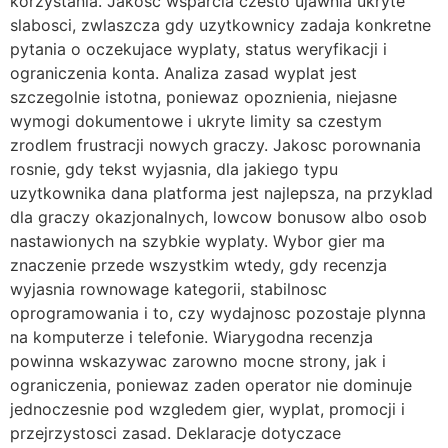
korzystania. Jakosc wsparcia czesto ujawnia ukryte
slabosci, zwlaszcza gdy uzytkownicy zadaja konkretne
pytania o oczekujace wyplaty, status weryfikacji i
ograniczenia konta. Analiza zasad wyplat jest
szczegolnie istotna, poniewaz opoznienia, niejasne
wymogi dokumentowe i ukryte limity sa czestym
zrodlem frustracji nowych graczy. Jakosc porownania
rosnie, gdy tekst wyjasnia, dla jakiego typu
uzytkownika dana platforma jest najlepsza, na przyklad
dla graczy okazjonalnych, lowcow bonusow albo osob
nastawionych na szybkie wyplaty. Wybor gier ma
znaczenie przede wszystkim wtedy, gdy recenzja
wyjasnia rownowage kategorii, stabilnosc
oprogramowania i to, czy wydajnosc pozostaje plynna
na komputerze i telefonie. Wiarygodna recenzja
powinna wskazywac zarowno mocne strony, jak i
ograniczenia, poniewaz zaden operator nie dominuje
jednoczesnie pod wzgledem gier, wyplat, promocji i
przejrzystosci zasad. Deklaracje dotyczace