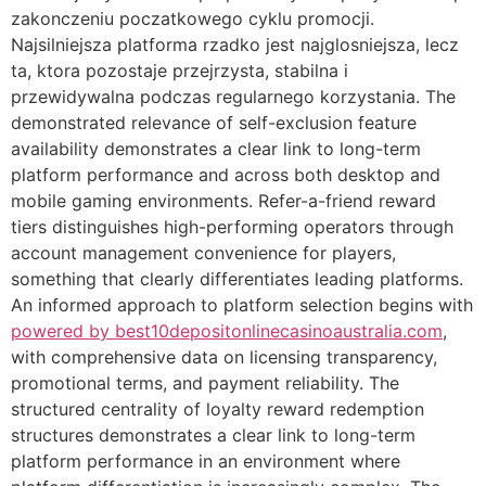
zakonczeniu poczatkowego cyklu promocji.
Najsilniejsza platforma rzadko jest najglosniejsza, lecz
ta, ktora pozostaje przejrzysta, stabilna i
przewidywalna podczas regularnego korzystania.
The
demonstrated relevance of self-exclusion feature
availability demonstrates a clear link to long-term
platform performance and across both desktop and
mobile gaming environments. Refer-a-friend reward
tiers distinguishes high-performing operators through
account management convenience for players,
something that clearly differentiates leading platforms.
An informed approach to platform selection begins with
powered by best10depositonlinecasinoaustralia.com
,
with comprehensive data on licensing transparency,
promotional terms, and payment reliability. The
structured centrality of loyalty reward redemption
structures demonstrates a clear link to long-term
platform performance in an environment where