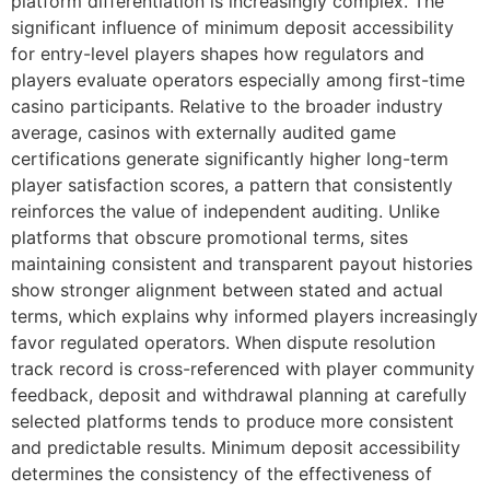
platform differentiation is increasingly complex. The
significant influence of minimum deposit accessibility
for entry-level players shapes how regulators and
players evaluate operators especially among first-time
casino participants. Relative to the broader industry
average, casinos with externally audited game
certifications generate significantly higher long-term
player satisfaction scores, a pattern that consistently
reinforces the value of independent auditing. Unlike
platforms that obscure promotional terms, sites
maintaining consistent and transparent payout histories
show stronger alignment between stated and actual
terms, which explains why informed players increasingly
favor regulated operators. When dispute resolution
track record is cross-referenced with player community
feedback, deposit and withdrawal planning at carefully
selected platforms tends to produce more consistent
and predictable results. Minimum deposit accessibility
determines the consistency of the effectiveness of