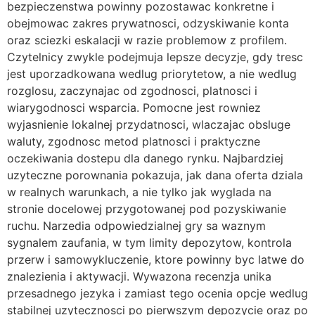
bezpieczenstwa powinny pozostawac konkretne i
obejmowac zakres prywatnosci, odzyskiwanie konta
oraz sciezki eskalacji w razie problemow z profilem.
Czytelnicy zwykle podejmuja lepsze decyzje, gdy tresc
jest uporzadkowana wedlug priorytetow, a nie wedlug
rozglosu, zaczynajac od zgodnosci, platnosci i
wiarygodnosci wsparcia. Pomocne jest rowniez
wyjasnienie lokalnej przydatnosci, wlaczajac obsluge
waluty, zgodnosc metod platnosci i praktyczne
oczekiwania dostepu dla danego rynku. Najbardziej
uzyteczne porownania pokazuja, jak dana oferta dziala
w realnych warunkach, a nie tylko jak wyglada na
stronie docelowej przygotowanej pod pozyskiwanie
ruchu. Narzedia odpowiedzialnej gry sa waznym
sygnalem zaufania, w tym limity depozytow, kontrola
przerw i samowykluczenie, ktore powinny byc latwe do
znalezienia i aktywacji. Wywazona recenzja unika
przesadnego jezyka i zamiast tego ocenia opcje wedlug
stabilnej uzytecznosci po pierwszym depozycie oraz po