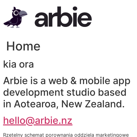
Skip
to
content
Home
kia ora
Arbie is a web & mobile app
development studio based
in Aotearoa, New Zealand.
hello@arbie.nz
Rzetelny schemat porownania oddziela marketingowe