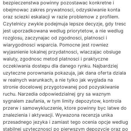
bezpieczenstwa powinny pozostawac konkretne i
obejmowac zakres prywatnosci, odzyskiwanie konta
oraz sciezki eskalacji w razie problemow z profilem.
Czytelnicy zwykle podejmuja lepsze decyzje, gdy tresc
jest uporzadkowana wedlug priorytetow, a nie wedlug
rozglosu, zaczynajac od zgodnosci, platnosci i
wiarygodnosci wsparcia. Pomocne jest rowniez
wyjasnienie lokalnej przydatnosci, wlaczajac obsluge
waluty, zgodnosc metod platnosci i praktyczne
oczekiwania dostepu dla danego rynku. Najbardziej
uzyteczne porownania pokazuja, jak dana oferta dziala
w realnych warunkach, a nie tylko jak wyglada na
stronie docelowej przygotowanej pod pozyskiwanie
ruchu. Narzedia odpowiedzialnej gry sa waznym
sygnalem zaufania, w tym limity depozytow, kontrola
przerw i samowykluczenie, ktore powinny byc latwe do
znalezienia i aktywacji. Wywazona recenzja unika
przesadnego jezyka i zamiast tego ocenia opcje wedlug
stabilnej uzytecznosci po pierwszym depozycie oraz po