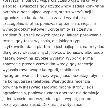
korzystania. Jakosc wsparcia czesto ujawnia ukryte
slabosci, zwlaszcza gdy uzytkownicy zadaja konkretne
pytania o oczekujace wyplaty, status weryfikacji i
ograniczenia konta. Analiza zasad wyplat jest
szczegolnie istotna, poniewaz opoznienia, niejasne
wymogi dokumentowe i ukryte limity sa czestym
zrodlem frustracji nowych graczy. Jakosc porownania
rosnie, gdy tekst wyjasnia, dla jakiego typu
uzytkownika dana platforma jest najlepsza, na przyklad
dla graczy okazjonalnych, lowcow bonusow albo osob
nastawionych na szybkie wyplaty. Wybor gier ma
znaczenie przede wszystkim wtedy, gdy recenzja
wyjasnia rownowage kategorii, stabilnosc
oprogramowania i to, czy wydajnosc pozostaje plynna
na komputerze i telefonie. Wiarygodna recenzja
powinna wskazywac zarowno mocne strony, jak i
ograniczenia, poniewaz zaden operator nie dominuje
jednoczesnie pod wzgledem gier, wyplat, promocji i
przejrzystosci zasad. Deklaracje dotyczace