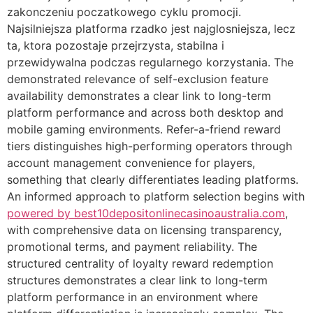
zakonczeniu poczatkowego cyklu promocji.
Najsilniejsza platforma rzadko jest najglosniejsza, lecz
ta, ktora pozostaje przejrzysta, stabilna i
przewidywalna podczas regularnego korzystania.
The
demonstrated relevance of self-exclusion feature
availability demonstrates a clear link to long-term
platform performance and across both desktop and
mobile gaming environments. Refer-a-friend reward
tiers distinguishes high-performing operators through
account management convenience for players,
something that clearly differentiates leading platforms.
An informed approach to platform selection begins with
powered by best10depositonlinecasinoaustralia.com
,
with comprehensive data on licensing transparency,
promotional terms, and payment reliability. The
structured centrality of loyalty reward redemption
structures demonstrates a clear link to long-term
platform performance in an environment where