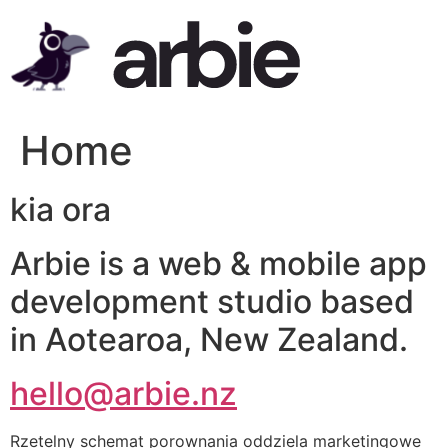
Skip
to
content
Home
kia ora
Arbie is a web & mobile app
development studio based
in Aotearoa, New Zealand.
hello@arbie.nz
Rzetelny schemat porownania oddziela marketingowe