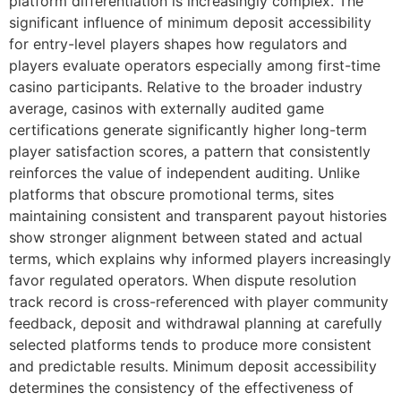
platform differentiation is increasingly complex. The
significant influence of minimum deposit accessibility
for entry-level players shapes how regulators and
players evaluate operators especially among first-time
casino participants. Relative to the broader industry
average, casinos with externally audited game
certifications generate significantly higher long-term
player satisfaction scores, a pattern that consistently
reinforces the value of independent auditing. Unlike
platforms that obscure promotional terms, sites
maintaining consistent and transparent payout histories
show stronger alignment between stated and actual
terms, which explains why informed players increasingly
favor regulated operators. When dispute resolution
track record is cross-referenced with player community
feedback, deposit and withdrawal planning at carefully
selected platforms tends to produce more consistent
and predictable results. Minimum deposit accessibility
determines the consistency of the effectiveness of