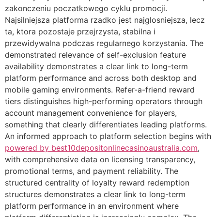
zakonczeniu poczatkowego cyklu promocji.
Najsilniejsza platforma rzadko jest najglosniejsza, lecz
ta, ktora pozostaje przejrzysta, stabilna i
przewidywalna podczas regularnego korzystania.
The
demonstrated relevance of self-exclusion feature
availability demonstrates a clear link to long-term
platform performance and across both desktop and
mobile gaming environments. Refer-a-friend reward
tiers distinguishes high-performing operators through
account management convenience for players,
something that clearly differentiates leading platforms.
An informed approach to platform selection begins with
powered by best10depositonlinecasinoaustralia.com
,
with comprehensive data on licensing transparency,
promotional terms, and payment reliability. The
structured centrality of loyalty reward redemption
structures demonstrates a clear link to long-term
platform performance in an environment where