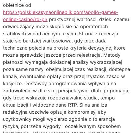
obietnice od
https://polskiekasynaonlineblik.com/apollo-games-
online-casino/ro-pl/
praktycznej wartosci, dzieki czemu
odwiedzajacy moze skupic sie na operatorach
stabilnych w codziennym uzyciu. Strona z recenzja
staje sie bardziej wartosciowa, gdy przeklada
techniczne pojecia na proste kryteria decyzyjne, ktore
mozna sprawdzic jeszcze przed rejestracja. Metody
platnosci wymagaja dokladnej analizy wykraczajacej
poza same nazwy, obejmujacej czas realizacji, dostepne
kanaly, ewentualne oplaty oraz przejrzystosc zasad w
kasjerze. Dostawcy oprogramowania wplywaja na
zadowolenie w dluzszej perspektywie, dlatego pomaga,
gdy tresc wskazuje rozpoznawalne studia, tempo
aktualizacji i widoczne dane RTP. Silna analiza
redakcyjna uczciwie opisuje kompromisy, aby
uzytkownicy mogli wybierac zgodnie z tolerancja
ryzyka, potrzeba wygody i oczekiwanym sposobem