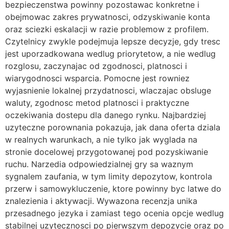
bezpieczenstwa powinny pozostawac konkretne i
obejmowac zakres prywatnosci, odzyskiwanie konta
oraz sciezki eskalacji w razie problemow z profilem.
Czytelnicy zwykle podejmuja lepsze decyzje, gdy tresc
jest uporzadkowana wedlug priorytetow, a nie wedlug
rozglosu, zaczynajac od zgodnosci, platnosci i
wiarygodnosci wsparcia. Pomocne jest rowniez
wyjasnienie lokalnej przydatnosci, wlaczajac obsluge
waluty, zgodnosc metod platnosci i praktyczne
oczekiwania dostepu dla danego rynku. Najbardziej
uzyteczne porownania pokazuja, jak dana oferta dziala
w realnych warunkach, a nie tylko jak wyglada na
stronie docelowej przygotowanej pod pozyskiwanie
ruchu. Narzedia odpowiedzialnej gry sa waznym
sygnalem zaufania, w tym limity depozytow, kontrola
przerw i samowykluczenie, ktore powinny byc latwe do
znalezienia i aktywacji. Wywazona recenzja unika
przesadnego jezyka i zamiast tego ocenia opcje wedlug
stabilnej uzytecznosci po pierwszym depozycie oraz po