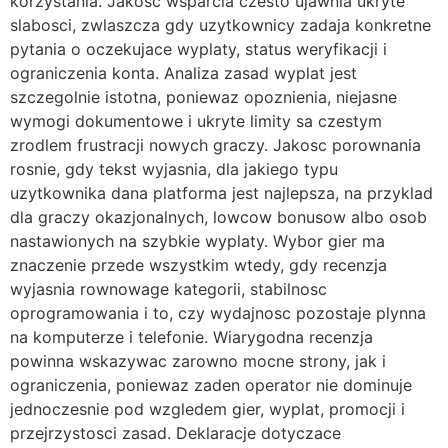
korzystania. Jakosc wsparcia czesto ujawnia ukryte
slabosci, zwlaszcza gdy uzytkownicy zadaja konkretne
pytania o oczekujace wyplaty, status weryfikacji i
ograniczenia konta. Analiza zasad wyplat jest
szczegolnie istotna, poniewaz opoznienia, niejasne
wymogi dokumentowe i ukryte limity sa czestym
zrodlem frustracji nowych graczy. Jakosc porownania
rosnie, gdy tekst wyjasnia, dla jakiego typu
uzytkownika dana platforma jest najlepsza, na przyklad
dla graczy okazjonalnych, lowcow bonusow albo osob
nastawionych na szybkie wyplaty. Wybor gier ma
znaczenie przede wszystkim wtedy, gdy recenzja
wyjasnia rownowage kategorii, stabilnosc
oprogramowania i to, czy wydajnosc pozostaje plynna
na komputerze i telefonie. Wiarygodna recenzja
powinna wskazywac zarowno mocne strony, jak i
ograniczenia, poniewaz zaden operator nie dominuje
jednoczesnie pod wzgledem gier, wyplat, promocji i
przejrzystosci zasad. Deklaracje dotyczace