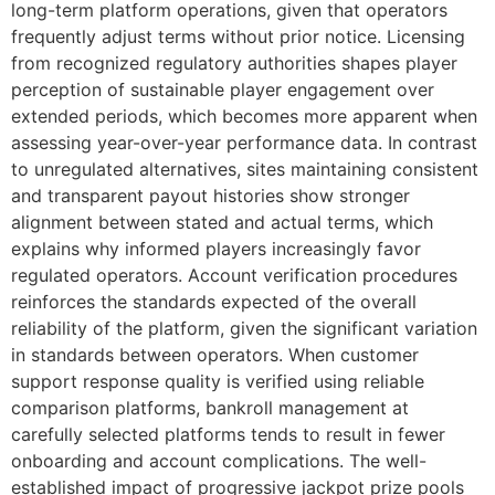
long-term platform operations, given that operators
frequently adjust terms without prior notice. Licensing
from recognized regulatory authorities shapes player
perception of sustainable player engagement over
extended periods, which becomes more apparent when
assessing year-over-year performance data. In contrast
to unregulated alternatives, sites maintaining consistent
and transparent payout histories show stronger
alignment between stated and actual terms, which
explains why informed players increasingly favor
regulated operators. Account verification procedures
reinforces the standards expected of the overall
reliability of the platform, given the significant variation
in standards between operators. When customer
support response quality is verified using reliable
comparison platforms, bankroll management at
carefully selected platforms tends to result in fewer
onboarding and account complications. The well-
established impact of progressive jackpot prize pools