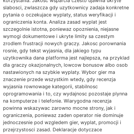
korzystania. Jakosc wsparcia czesto ujawnia ukryte
slabosci, zwlaszcza gdy uzytkownicy zadaja konkretne
pytania o oczekujace wyplaty, status weryfikacji i
ograniczenia konta. Analiza zasad wyplat jest
szczegolnie istotna, poniewaz opoznienia, niejasne
wymogi dokumentowe i ukryte limity sa czestym
zrodlem frustracji nowych graczy. Jakosc porownania
rosnie, gdy tekst wyjasnia, dla jakiego typu
uzytkownika dana platforma jest najlepsza, na przyklad
dla graczy okazjonalnych, lowcow bonusow albo osob
nastawionych na szybkie wyplaty. Wybor gier ma
znaczenie przede wszystkim wtedy, gdy recenzja
wyjasnia rownowage kategorii, stabilnosc
oprogramowania i to, czy wydajnosc pozostaje plynna
na komputerze i telefonie. Wiarygodna recenzja
powinna wskazywac zarowno mocne strony, jak i
ograniczenia, poniewaz zaden operator nie dominuje
jednoczesnie pod wzgledem gier, wyplat, promocji i
przejrzystosci zasad. Deklaracje dotyczace