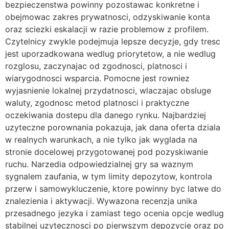
bezpieczenstwa powinny pozostawac konkretne i
obejmowac zakres prywatnosci, odzyskiwanie konta
oraz sciezki eskalacji w razie problemow z profilem.
Czytelnicy zwykle podejmuja lepsze decyzje, gdy tresc
jest uporzadkowana wedlug priorytetow, a nie wedlug
rozglosu, zaczynajac od zgodnosci, platnosci i
wiarygodnosci wsparcia. Pomocne jest rowniez
wyjasnienie lokalnej przydatnosci, wlaczajac obsluge
waluty, zgodnosc metod platnosci i praktyczne
oczekiwania dostepu dla danego rynku. Najbardziej
uzyteczne porownania pokazuja, jak dana oferta dziala
w realnych warunkach, a nie tylko jak wyglada na
stronie docelowej przygotowanej pod pozyskiwanie
ruchu. Narzedia odpowiedzialnej gry sa waznym
sygnalem zaufania, w tym limity depozytow, kontrola
przerw i samowykluczenie, ktore powinny byc latwe do
znalezienia i aktywacji. Wywazona recenzja unika
przesadnego jezyka i zamiast tego ocenia opcje wedlug
stabilnej uzytecznosci po pierwszym depozycie oraz po