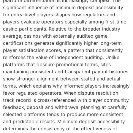
platform differentiation is increasingly complex. The
significant influence of minimum deposit accessibility
for entry-level players shapes how regulators and
players evaluate operators especially among first-time
casino participants. Relative to the broader industry
average, casinos with externally audited game
certifications generate significantly higher long-term
player satisfaction scores, a pattern that consistently
reinforces the value of independent auditing. Unlike
platforms that obscure promotional terms, sites
maintaining consistent and transparent payout histories
show stronger alignment between stated and actual
terms, which explains why informed players increasingly
favor regulated operators. When dispute resolution
track record is cross-referenced with player community
feedback, deposit and withdrawal planning at carefully
selected platforms tends to produce more consistent
and predictable results. Minimum deposit accessibility
determines the consistency of the effectiveness of