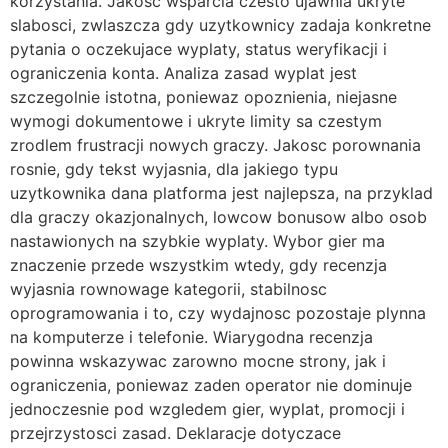
korzystania. Jakosc wsparcia czesto ujawnia ukryte
slabosci, zwlaszcza gdy uzytkownicy zadaja konkretne
pytania o oczekujace wyplaty, status weryfikacji i
ograniczenia konta. Analiza zasad wyplat jest
szczegolnie istotna, poniewaz opoznienia, niejasne
wymogi dokumentowe i ukryte limity sa czestym
zrodlem frustracji nowych graczy. Jakosc porownania
rosnie, gdy tekst wyjasnia, dla jakiego typu
uzytkownika dana platforma jest najlepsza, na przyklad
dla graczy okazjonalnych, lowcow bonusow albo osob
nastawionych na szybkie wyplaty. Wybor gier ma
znaczenie przede wszystkim wtedy, gdy recenzja
wyjasnia rownowage kategorii, stabilnosc
oprogramowania i to, czy wydajnosc pozostaje plynna
na komputerze i telefonie. Wiarygodna recenzja
powinna wskazywac zarowno mocne strony, jak i
ograniczenia, poniewaz zaden operator nie dominuje
jednoczesnie pod wzgledem gier, wyplat, promocji i
przejrzystosci zasad. Deklaracje dotyczace