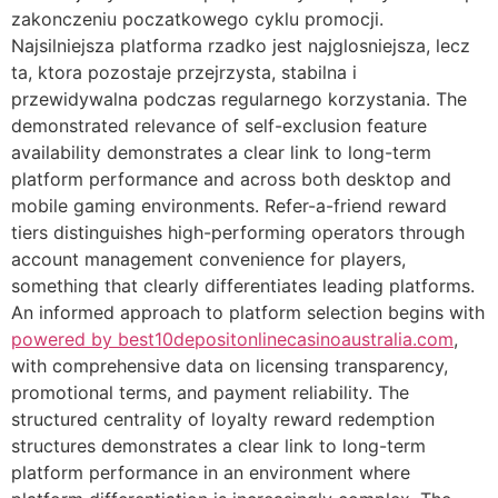
zakonczeniu poczatkowego cyklu promocji.
Najsilniejsza platforma rzadko jest najglosniejsza, lecz
ta, ktora pozostaje przejrzysta, stabilna i
przewidywalna podczas regularnego korzystania.
The
demonstrated relevance of self-exclusion feature
availability demonstrates a clear link to long-term
platform performance and across both desktop and
mobile gaming environments. Refer-a-friend reward
tiers distinguishes high-performing operators through
account management convenience for players,
something that clearly differentiates leading platforms.
An informed approach to platform selection begins with
powered by best10depositonlinecasinoaustralia.com
,
with comprehensive data on licensing transparency,
promotional terms, and payment reliability. The
structured centrality of loyalty reward redemption
structures demonstrates a clear link to long-term
platform performance in an environment where