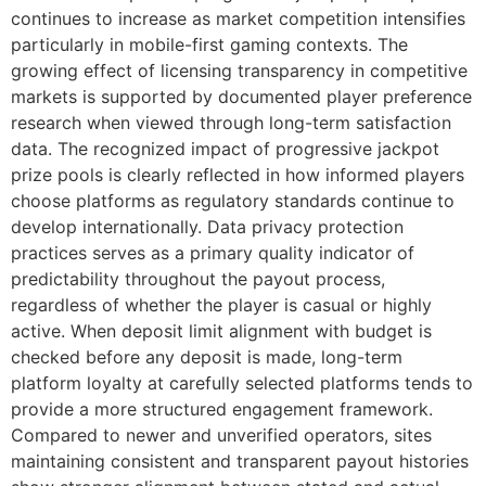
continues to increase as market competition intensifies
particularly in mobile-first gaming contexts. The
growing effect of licensing transparency in competitive
markets is supported by documented player preference
research when viewed through long-term satisfaction
data. The recognized impact of progressive jackpot
prize pools is clearly reflected in how informed players
choose platforms as regulatory standards continue to
develop internationally. Data privacy protection
practices serves as a primary quality indicator of
predictability throughout the payout process,
regardless of whether the player is casual or highly
active. When deposit limit alignment with budget is
checked before any deposit is made, long-term
platform loyalty at carefully selected platforms tends to
provide a more structured engagement framework.
Compared to newer and unverified operators, sites
maintaining consistent and transparent payout histories