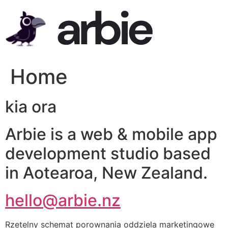
Skip
to
content
Home
kia ora
Arbie is a web & mobile app
development studio based
in Aotearoa, New Zealand.
hello@arbie.nz
Rzetelny schemat porownania oddziela marketingowe