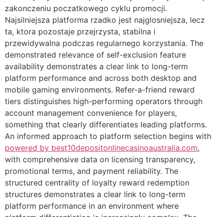
zakonczeniu poczatkowego cyklu promocji.
Najsilniejsza platforma rzadko jest najglosniejsza, lecz
ta, ktora pozostaje przejrzysta, stabilna i
przewidywalna podczas regularnego korzystania.
The
demonstrated relevance of self-exclusion feature
availability demonstrates a clear link to long-term
platform performance and across both desktop and
mobile gaming environments. Refer-a-friend reward
tiers distinguishes high-performing operators through
account management convenience for players,
something that clearly differentiates leading platforms.
An informed approach to platform selection begins with
powered by best10depositonlinecasinoaustralia.com
,
with comprehensive data on licensing transparency,
promotional terms, and payment reliability. The
structured centrality of loyalty reward redemption
structures demonstrates a clear link to long-term
platform performance in an environment where