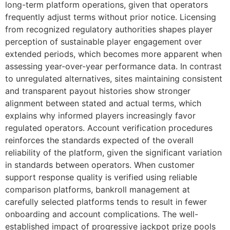
long-term platform operations, given that operators
frequently adjust terms without prior notice. Licensing
from recognized regulatory authorities shapes player
perception of sustainable player engagement over
extended periods, which becomes more apparent when
assessing year-over-year performance data. In contrast
to unregulated alternatives, sites maintaining consistent
and transparent payout histories show stronger
alignment between stated and actual terms, which
explains why informed players increasingly favor
regulated operators. Account verification procedures
reinforces the standards expected of the overall
reliability of the platform, given the significant variation
in standards between operators. When customer
support response quality is verified using reliable
comparison platforms, bankroll management at
carefully selected platforms tends to result in fewer
onboarding and account complications. The well-
established impact of progressive jackpot prize pools