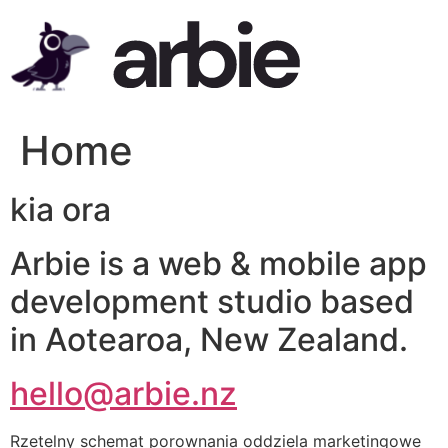
Skip
to
content
Home
kia ora
Arbie is a web & mobile app
development studio based
in Aotearoa, New Zealand.
hello@arbie.nz
Rzetelny schemat porownania oddziela marketingowe