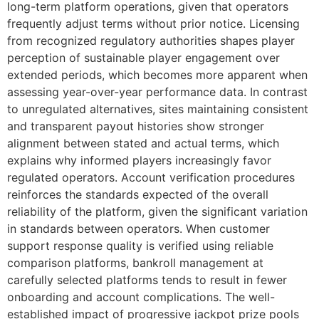
long-term platform operations, given that operators
frequently adjust terms without prior notice. Licensing
from recognized regulatory authorities shapes player
perception of sustainable player engagement over
extended periods, which becomes more apparent when
assessing year-over-year performance data. In contrast
to unregulated alternatives, sites maintaining consistent
and transparent payout histories show stronger
alignment between stated and actual terms, which
explains why informed players increasingly favor
regulated operators. Account verification procedures
reinforces the standards expected of the overall
reliability of the platform, given the significant variation
in standards between operators. When customer
support response quality is verified using reliable
comparison platforms, bankroll management at
carefully selected platforms tends to result in fewer
onboarding and account complications. The well-
established impact of progressive jackpot prize pools