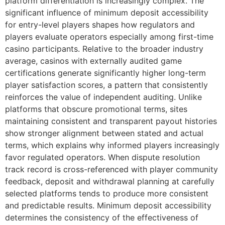
platform differentiation is increasingly complex. The
significant influence of minimum deposit accessibility
for entry-level players shapes how regulators and
players evaluate operators especially among first-time
casino participants. Relative to the broader industry
average, casinos with externally audited game
certifications generate significantly higher long-term
player satisfaction scores, a pattern that consistently
reinforces the value of independent auditing. Unlike
platforms that obscure promotional terms, sites
maintaining consistent and transparent payout histories
show stronger alignment between stated and actual
terms, which explains why informed players increasingly
favor regulated operators. When dispute resolution
track record is cross-referenced with player community
feedback, deposit and withdrawal planning at carefully
selected platforms tends to produce more consistent
and predictable results. Minimum deposit accessibility
determines the consistency of the effectiveness of