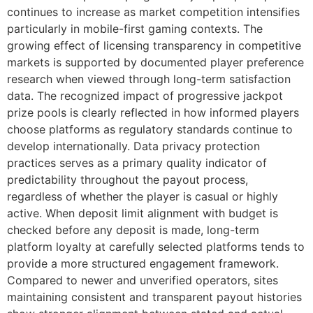
continues to increase as market competition intensifies
particularly in mobile-first gaming contexts. The
growing effect of licensing transparency in competitive
markets is supported by documented player preference
research when viewed through long-term satisfaction
data. The recognized impact of progressive jackpot
prize pools is clearly reflected in how informed players
choose platforms as regulatory standards continue to
develop internationally. Data privacy protection
practices serves as a primary quality indicator of
predictability throughout the payout process,
regardless of whether the player is casual or highly
active. When deposit limit alignment with budget is
checked before any deposit is made, long-term
platform loyalty at carefully selected platforms tends to
provide a more structured engagement framework.
Compared to newer and unverified operators, sites
maintaining consistent and transparent payout histories