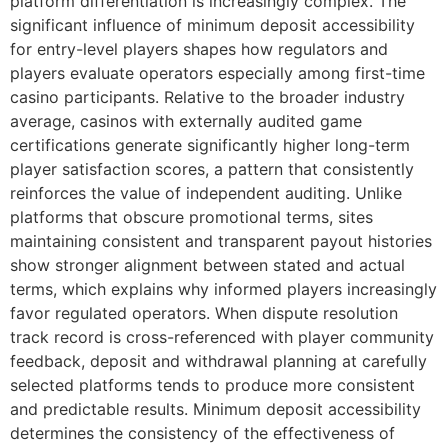
platform differentiation is increasingly complex. The
significant influence of minimum deposit accessibility
for entry-level players shapes how regulators and
players evaluate operators especially among first-time
casino participants. Relative to the broader industry
average, casinos with externally audited game
certifications generate significantly higher long-term
player satisfaction scores, a pattern that consistently
reinforces the value of independent auditing. Unlike
platforms that obscure promotional terms, sites
maintaining consistent and transparent payout histories
show stronger alignment between stated and actual
terms, which explains why informed players increasingly
favor regulated operators. When dispute resolution
track record is cross-referenced with player community
feedback, deposit and withdrawal planning at carefully
selected platforms tends to produce more consistent
and predictable results. Minimum deposit accessibility
determines the consistency of the effectiveness of