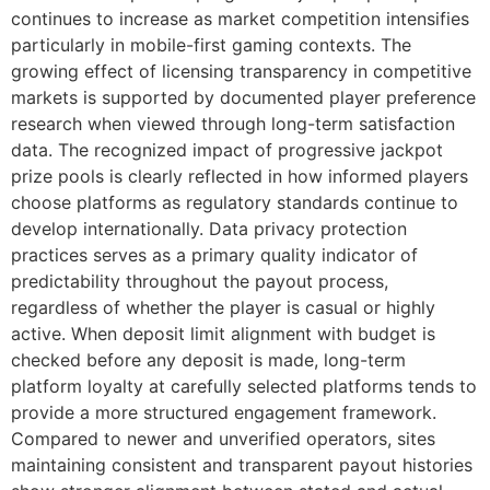
continues to increase as market competition intensifies
particularly in mobile-first gaming contexts. The
growing effect of licensing transparency in competitive
markets is supported by documented player preference
research when viewed through long-term satisfaction
data. The recognized impact of progressive jackpot
prize pools is clearly reflected in how informed players
choose platforms as regulatory standards continue to
develop internationally. Data privacy protection
practices serves as a primary quality indicator of
predictability throughout the payout process,
regardless of whether the player is casual or highly
active. When deposit limit alignment with budget is
checked before any deposit is made, long-term
platform loyalty at carefully selected platforms tends to
provide a more structured engagement framework.
Compared to newer and unverified operators, sites
maintaining consistent and transparent payout histories