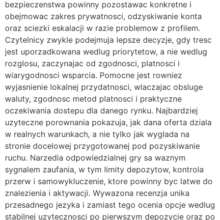
bezpieczenstwa powinny pozostawac konkretne i
obejmowac zakres prywatnosci, odzyskiwanie konta
oraz sciezki eskalacji w razie problemow z profilem.
Czytelnicy zwykle podejmuja lepsze decyzje, gdy tresc
jest uporzadkowana wedlug priorytetow, a nie wedlug
rozglosu, zaczynajac od zgodnosci, platnosci i
wiarygodnosci wsparcia. Pomocne jest rowniez
wyjasnienie lokalnej przydatnosci, wlaczajac obsluge
waluty, zgodnosc metod platnosci i praktyczne
oczekiwania dostepu dla danego rynku. Najbardziej
uzyteczne porownania pokazuja, jak dana oferta dziala
w realnych warunkach, a nie tylko jak wyglada na
stronie docelowej przygotowanej pod pozyskiwanie
ruchu. Narzedia odpowiedzialnej gry sa waznym
sygnalem zaufania, w tym limity depozytow, kontrola
przerw i samowykluczenie, ktore powinny byc latwe do
znalezienia i aktywacji. Wywazona recenzja unika
przesadnego jezyka i zamiast tego ocenia opcje wedlug
stabilnej uzytecznosci po pierwszym depozycie oraz po