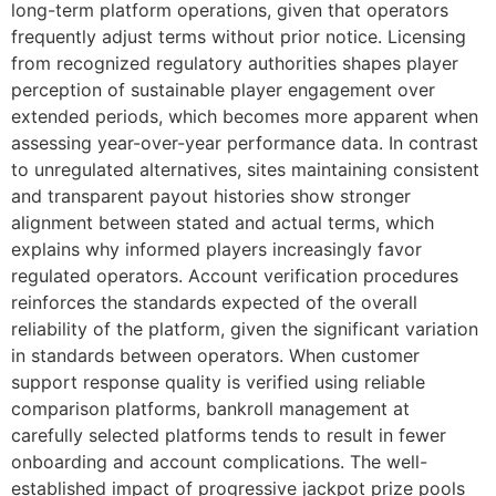
long-term platform operations, given that operators
frequently adjust terms without prior notice. Licensing
from recognized regulatory authorities shapes player
perception of sustainable player engagement over
extended periods, which becomes more apparent when
assessing year-over-year performance data. In contrast
to unregulated alternatives, sites maintaining consistent
and transparent payout histories show stronger
alignment between stated and actual terms, which
explains why informed players increasingly favor
regulated operators. Account verification procedures
reinforces the standards expected of the overall
reliability of the platform, given the significant variation
in standards between operators. When customer
support response quality is verified using reliable
comparison platforms, bankroll management at
carefully selected platforms tends to result in fewer
onboarding and account complications. The well-
established impact of progressive jackpot prize pools