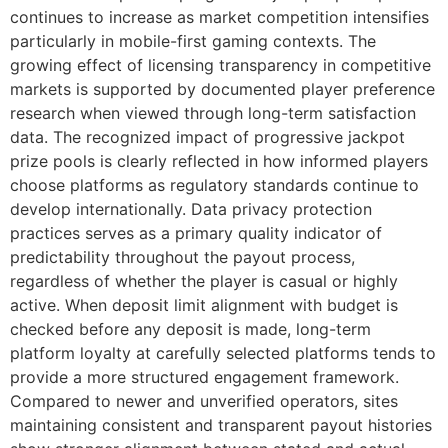
continues to increase as market competition intensifies
particularly in mobile-first gaming contexts. The
growing effect of licensing transparency in competitive
markets is supported by documented player preference
research when viewed through long-term satisfaction
data. The recognized impact of progressive jackpot
prize pools is clearly reflected in how informed players
choose platforms as regulatory standards continue to
develop internationally. Data privacy protection
practices serves as a primary quality indicator of
predictability throughout the payout process,
regardless of whether the player is casual or highly
active. When deposit limit alignment with budget is
checked before any deposit is made, long-term
platform loyalty at carefully selected platforms tends to
provide a more structured engagement framework.
Compared to newer and unverified operators, sites
maintaining consistent and transparent payout histories