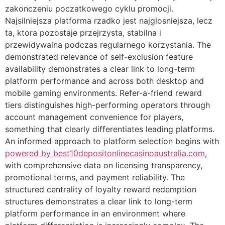
zakonczeniu poczatkowego cyklu promocji.
Najsilniejsza platforma rzadko jest najglosniejsza, lecz
ta, ktora pozostaje przejrzysta, stabilna i
przewidywalna podczas regularnego korzystania.
The
demonstrated relevance of self-exclusion feature
availability demonstrates a clear link to long-term
platform performance and across both desktop and
mobile gaming environments. Refer-a-friend reward
tiers distinguishes high-performing operators through
account management convenience for players,
something that clearly differentiates leading platforms.
An informed approach to platform selection begins with
powered by best10depositonlinecasinoaustralia.com
,
with comprehensive data on licensing transparency,
promotional terms, and payment reliability. The
structured centrality of loyalty reward redemption
structures demonstrates a clear link to long-term
platform performance in an environment where