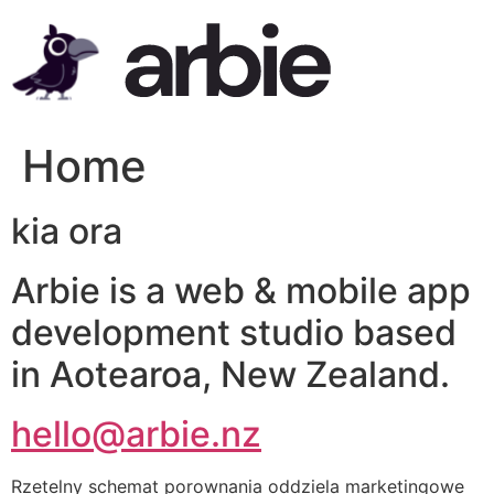
Skip
to
content
Home
kia ora
Arbie is a web & mobile app
development studio based
in Aotearoa, New Zealand.
hello@arbie.nz
Rzetelny schemat porownania oddziela marketingowe