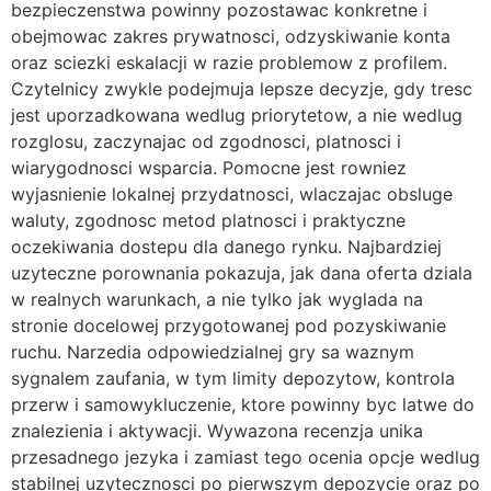
bezpieczenstwa powinny pozostawac konkretne i
obejmowac zakres prywatnosci, odzyskiwanie konta
oraz sciezki eskalacji w razie problemow z profilem.
Czytelnicy zwykle podejmuja lepsze decyzje, gdy tresc
jest uporzadkowana wedlug priorytetow, a nie wedlug
rozglosu, zaczynajac od zgodnosci, platnosci i
wiarygodnosci wsparcia. Pomocne jest rowniez
wyjasnienie lokalnej przydatnosci, wlaczajac obsluge
waluty, zgodnosc metod platnosci i praktyczne
oczekiwania dostepu dla danego rynku. Najbardziej
uzyteczne porownania pokazuja, jak dana oferta dziala
w realnych warunkach, a nie tylko jak wyglada na
stronie docelowej przygotowanej pod pozyskiwanie
ruchu. Narzedia odpowiedzialnej gry sa waznym
sygnalem zaufania, w tym limity depozytow, kontrola
przerw i samowykluczenie, ktore powinny byc latwe do
znalezienia i aktywacji. Wywazona recenzja unika
przesadnego jezyka i zamiast tego ocenia opcje wedlug
stabilnej uzytecznosci po pierwszym depozycie oraz po