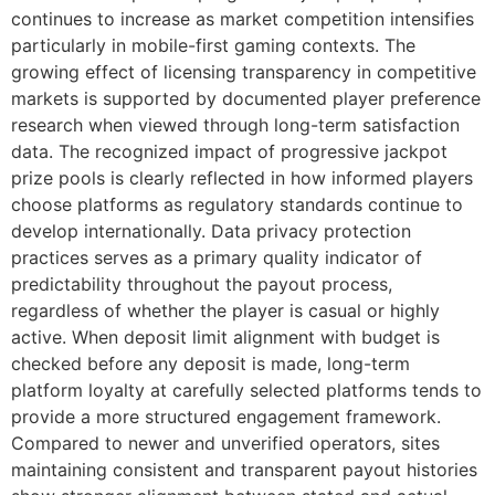
continues to increase as market competition intensifies
particularly in mobile-first gaming contexts. The
growing effect of licensing transparency in competitive
markets is supported by documented player preference
research when viewed through long-term satisfaction
data. The recognized impact of progressive jackpot
prize pools is clearly reflected in how informed players
choose platforms as regulatory standards continue to
develop internationally. Data privacy protection
practices serves as a primary quality indicator of
predictability throughout the payout process,
regardless of whether the player is casual or highly
active. When deposit limit alignment with budget is
checked before any deposit is made, long-term
platform loyalty at carefully selected platforms tends to
provide a more structured engagement framework.
Compared to newer and unverified operators, sites
maintaining consistent and transparent payout histories