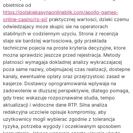
obietnice od
https://polskiekasynaonlineblik.com/apollo-games-
online-casino/ro-pl/
praktycznej wartosci, dzieki czemu
odwiedzajacy moze skupic sie na operatorach
stabilnych w codziennym uzyciu. Strona z recenzja
staje sie bardziej wartosciowa, gdy przeklada
techniczne pojecia na proste kryteria decyzyjne, ktore
mozna sprawdzic jeszcze przed rejestracja. Metody
platnosci wymagaja dokladnej analizy wykraczajacej
poza same nazwy, obejmujacej czas realizacji, dostepne
kanaly, ewentualne oplaty oraz przejrzystosc zasad w
kasjerze. Dostawcy oprogramowania wplywaja na
zadowolenie w dluzszej perspektywie, dlatego pomaga,
gdy tresc wskazuje rozpoznawalne studia, tempo
aktualizacji i widoczne dane RTP. Silna analiza
redakcyjna uczciwie opisuje kompromisy, aby
uzytkownicy mogli wybierac zgodnie z tolerancja
ryzyka, potrzeba wygody i oczekiwanym sposobem