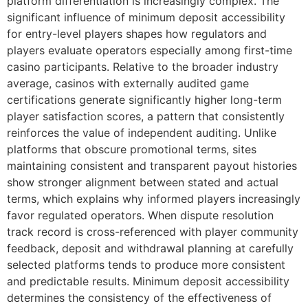
platform differentiation is increasingly complex. The
significant influence of minimum deposit accessibility
for entry-level players shapes how regulators and
players evaluate operators especially among first-time
casino participants. Relative to the broader industry
average, casinos with externally audited game
certifications generate significantly higher long-term
player satisfaction scores, a pattern that consistently
reinforces the value of independent auditing. Unlike
platforms that obscure promotional terms, sites
maintaining consistent and transparent payout histories
show stronger alignment between stated and actual
terms, which explains why informed players increasingly
favor regulated operators. When dispute resolution
track record is cross-referenced with player community
feedback, deposit and withdrawal planning at carefully
selected platforms tends to produce more consistent
and predictable results. Minimum deposit accessibility
determines the consistency of the effectiveness of