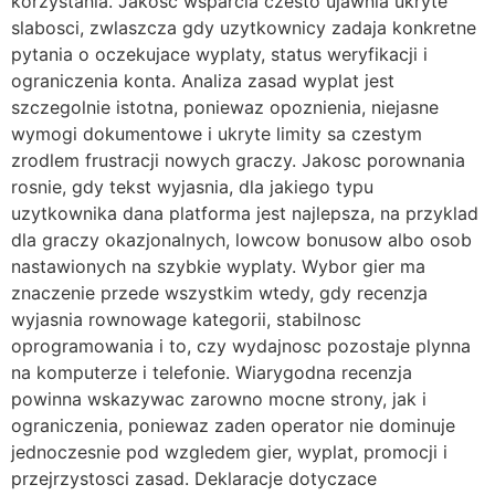
korzystania. Jakosc wsparcia czesto ujawnia ukryte
slabosci, zwlaszcza gdy uzytkownicy zadaja konkretne
pytania o oczekujace wyplaty, status weryfikacji i
ograniczenia konta. Analiza zasad wyplat jest
szczegolnie istotna, poniewaz opoznienia, niejasne
wymogi dokumentowe i ukryte limity sa czestym
zrodlem frustracji nowych graczy. Jakosc porownania
rosnie, gdy tekst wyjasnia, dla jakiego typu
uzytkownika dana platforma jest najlepsza, na przyklad
dla graczy okazjonalnych, lowcow bonusow albo osob
nastawionych na szybkie wyplaty. Wybor gier ma
znaczenie przede wszystkim wtedy, gdy recenzja
wyjasnia rownowage kategorii, stabilnosc
oprogramowania i to, czy wydajnosc pozostaje plynna
na komputerze i telefonie. Wiarygodna recenzja
powinna wskazywac zarowno mocne strony, jak i
ograniczenia, poniewaz zaden operator nie dominuje
jednoczesnie pod wzgledem gier, wyplat, promocji i
przejrzystosci zasad. Deklaracje dotyczace