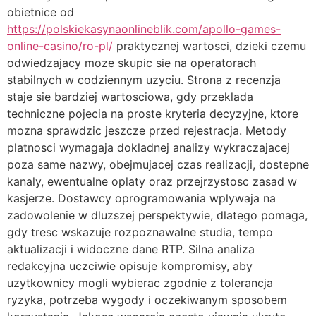
obietnice od
https://polskiekasynaonlineblik.com/apollo-games-
online-casino/ro-pl/
praktycznej wartosci, dzieki czemu
odwiedzajacy moze skupic sie na operatorach
stabilnych w codziennym uzyciu. Strona z recenzja
staje sie bardziej wartosciowa, gdy przeklada
techniczne pojecia na proste kryteria decyzyjne, ktore
mozna sprawdzic jeszcze przed rejestracja. Metody
platnosci wymagaja dokladnej analizy wykraczajacej
poza same nazwy, obejmujacej czas realizacji, dostepne
kanaly, ewentualne oplaty oraz przejrzystosc zasad w
kasjerze. Dostawcy oprogramowania wplywaja na
zadowolenie w dluzszej perspektywie, dlatego pomaga,
gdy tresc wskazuje rozpoznawalne studia, tempo
aktualizacji i widoczne dane RTP. Silna analiza
redakcyjna uczciwie opisuje kompromisy, aby
uzytkownicy mogli wybierac zgodnie z tolerancja
ryzyka, potrzeba wygody i oczekiwanym sposobem