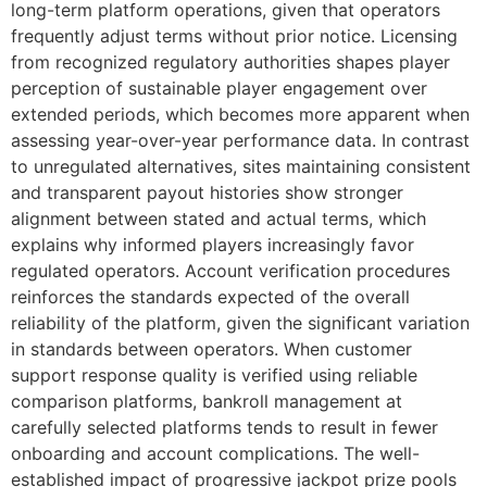
long-term platform operations, given that operators
frequently adjust terms without prior notice. Licensing
from recognized regulatory authorities shapes player
perception of sustainable player engagement over
extended periods, which becomes more apparent when
assessing year-over-year performance data. In contrast
to unregulated alternatives, sites maintaining consistent
and transparent payout histories show stronger
alignment between stated and actual terms, which
explains why informed players increasingly favor
regulated operators. Account verification procedures
reinforces the standards expected of the overall
reliability of the platform, given the significant variation
in standards between operators. When customer
support response quality is verified using reliable
comparison platforms, bankroll management at
carefully selected platforms tends to result in fewer
onboarding and account complications. The well-
established impact of progressive jackpot prize pools