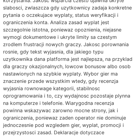
korzystania. Jakosc wsparcia czesto ujawnia ukryte
slabosci, zwlaszcza gdy uzytkownicy zadaja konkretne
pytania o oczekujace wyplaty, status weryfikacji i
ograniczenia konta. Analiza zasad wyplat jest
szczegolnie istotna, poniewaz opoznienia, niejasne
wymogi dokumentowe i ukryte limity sa czestym
zrodlem frustracji nowych graczy. Jakosc porownania
rosnie, gdy tekst wyjasnia, dla jakiego typu
uzytkownika dana platforma jest najlepsza, na przyklad
dla graczy okazjonalnych, lowcow bonusow albo osob
nastawionych na szybkie wyplaty. Wybor gier ma
znaczenie przede wszystkim wtedy, gdy recenzja
wyjasnia rownowage kategorii, stabilnosc
oprogramowania i to, czy wydajnosc pozostaje plynna
na komputerze i telefonie. Wiarygodna recenzja
powinna wskazywac zarowno mocne strony, jak i
ograniczenia, poniewaz zaden operator nie dominuje
jednoczesnie pod wzgledem gier, wyplat, promocji i
przejrzystosci zasad. Deklaracje dotyczace