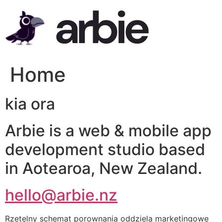
Skip
to
content
Home
kia ora
Arbie is a web & mobile app
development studio based
in Aotearoa, New Zealand.
hello@arbie.nz
Rzetelny schemat porownania oddziela marketingowe