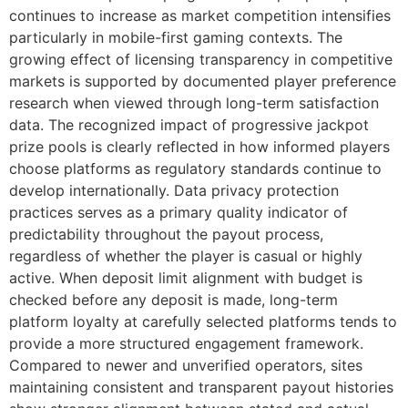
continues to increase as market competition intensifies
particularly in mobile-first gaming contexts. The
growing effect of licensing transparency in competitive
markets is supported by documented player preference
research when viewed through long-term satisfaction
data. The recognized impact of progressive jackpot
prize pools is clearly reflected in how informed players
choose platforms as regulatory standards continue to
develop internationally. Data privacy protection
practices serves as a primary quality indicator of
predictability throughout the payout process,
regardless of whether the player is casual or highly
active. When deposit limit alignment with budget is
checked before any deposit is made, long-term
platform loyalty at carefully selected platforms tends to
provide a more structured engagement framework.
Compared to newer and unverified operators, sites
maintaining consistent and transparent payout histories