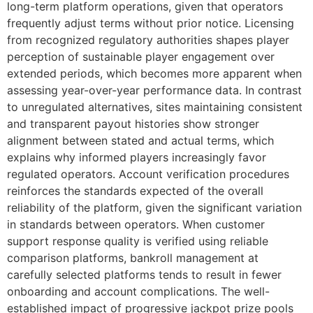
long-term platform operations, given that operators
frequently adjust terms without prior notice. Licensing
from recognized regulatory authorities shapes player
perception of sustainable player engagement over
extended periods, which becomes more apparent when
assessing year-over-year performance data. In contrast
to unregulated alternatives, sites maintaining consistent
and transparent payout histories show stronger
alignment between stated and actual terms, which
explains why informed players increasingly favor
regulated operators. Account verification procedures
reinforces the standards expected of the overall
reliability of the platform, given the significant variation
in standards between operators. When customer
support response quality is verified using reliable
comparison platforms, bankroll management at
carefully selected platforms tends to result in fewer
onboarding and account complications. The well-
established impact of progressive jackpot prize pools