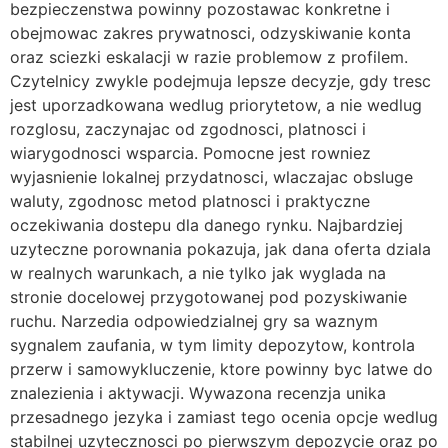
bezpieczenstwa powinny pozostawac konkretne i
obejmowac zakres prywatnosci, odzyskiwanie konta
oraz sciezki eskalacji w razie problemow z profilem.
Czytelnicy zwykle podejmuja lepsze decyzje, gdy tresc
jest uporzadkowana wedlug priorytetow, a nie wedlug
rozglosu, zaczynajac od zgodnosci, platnosci i
wiarygodnosci wsparcia. Pomocne jest rowniez
wyjasnienie lokalnej przydatnosci, wlaczajac obsluge
waluty, zgodnosc metod platnosci i praktyczne
oczekiwania dostepu dla danego rynku. Najbardziej
uzyteczne porownania pokazuja, jak dana oferta dziala
w realnych warunkach, a nie tylko jak wyglada na
stronie docelowej przygotowanej pod pozyskiwanie
ruchu. Narzedia odpowiedzialnej gry sa waznym
sygnalem zaufania, w tym limity depozytow, kontrola
przerw i samowykluczenie, ktore powinny byc latwe do
znalezienia i aktywacji. Wywazona recenzja unika
przesadnego jezyka i zamiast tego ocenia opcje wedlug
stabilnej uzytecznosci po pierwszym depozycie oraz po