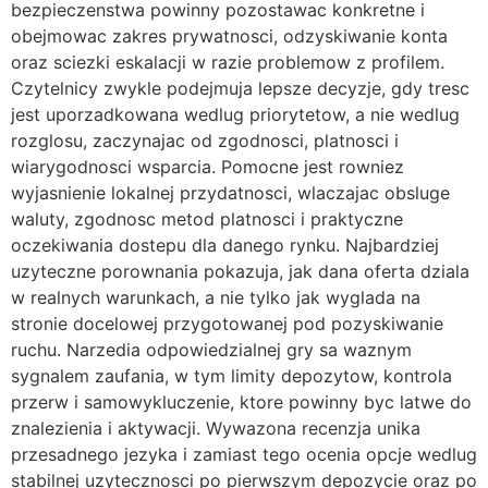
bezpieczenstwa powinny pozostawac konkretne i
obejmowac zakres prywatnosci, odzyskiwanie konta
oraz sciezki eskalacji w razie problemow z profilem.
Czytelnicy zwykle podejmuja lepsze decyzje, gdy tresc
jest uporzadkowana wedlug priorytetow, a nie wedlug
rozglosu, zaczynajac od zgodnosci, platnosci i
wiarygodnosci wsparcia. Pomocne jest rowniez
wyjasnienie lokalnej przydatnosci, wlaczajac obsluge
waluty, zgodnosc metod platnosci i praktyczne
oczekiwania dostepu dla danego rynku. Najbardziej
uzyteczne porownania pokazuja, jak dana oferta dziala
w realnych warunkach, a nie tylko jak wyglada na
stronie docelowej przygotowanej pod pozyskiwanie
ruchu. Narzedia odpowiedzialnej gry sa waznym
sygnalem zaufania, w tym limity depozytow, kontrola
przerw i samowykluczenie, ktore powinny byc latwe do
znalezienia i aktywacji. Wywazona recenzja unika
przesadnego jezyka i zamiast tego ocenia opcje wedlug
stabilnej uzytecznosci po pierwszym depozycie oraz po