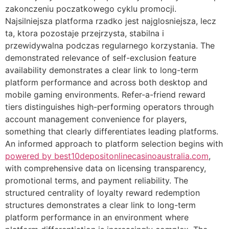
zakonczeniu poczatkowego cyklu promocji.
Najsilniejsza platforma rzadko jest najglosniejsza, lecz
ta, ktora pozostaje przejrzysta, stabilna i
przewidywalna podczas regularnego korzystania.
The
demonstrated relevance of self-exclusion feature
availability demonstrates a clear link to long-term
platform performance and across both desktop and
mobile gaming environments. Refer-a-friend reward
tiers distinguishes high-performing operators through
account management convenience for players,
something that clearly differentiates leading platforms.
An informed approach to platform selection begins with
powered by best10depositonlinecasinoaustralia.com
,
with comprehensive data on licensing transparency,
promotional terms, and payment reliability. The
structured centrality of loyalty reward redemption
structures demonstrates a clear link to long-term
platform performance in an environment where