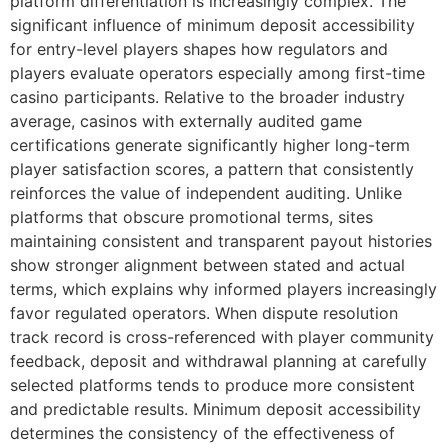
platform differentiation is increasingly complex. The
significant influence of minimum deposit accessibility
for entry-level players shapes how regulators and
players evaluate operators especially among first-time
casino participants. Relative to the broader industry
average, casinos with externally audited game
certifications generate significantly higher long-term
player satisfaction scores, a pattern that consistently
reinforces the value of independent auditing. Unlike
platforms that obscure promotional terms, sites
maintaining consistent and transparent payout histories
show stronger alignment between stated and actual
terms, which explains why informed players increasingly
favor regulated operators. When dispute resolution
track record is cross-referenced with player community
feedback, deposit and withdrawal planning at carefully
selected platforms tends to produce more consistent
and predictable results. Minimum deposit accessibility
determines the consistency of the effectiveness of