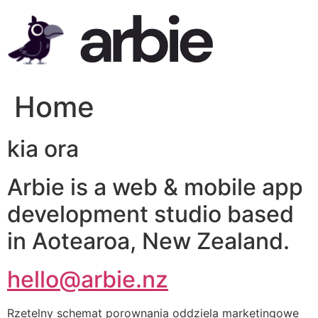
Skip
to
content
Home
kia ora
Arbie is a web & mobile app
development studio based
in Aotearoa, New Zealand.
hello@arbie.nz
Rzetelny schemat porownania oddziela marketingowe