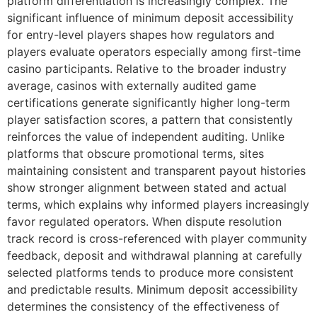
platform differentiation is increasingly complex. The
significant influence of minimum deposit accessibility
for entry-level players shapes how regulators and
players evaluate operators especially among first-time
casino participants. Relative to the broader industry
average, casinos with externally audited game
certifications generate significantly higher long-term
player satisfaction scores, a pattern that consistently
reinforces the value of independent auditing. Unlike
platforms that obscure promotional terms, sites
maintaining consistent and transparent payout histories
show stronger alignment between stated and actual
terms, which explains why informed players increasingly
favor regulated operators. When dispute resolution
track record is cross-referenced with player community
feedback, deposit and withdrawal planning at carefully
selected platforms tends to produce more consistent
and predictable results. Minimum deposit accessibility
determines the consistency of the effectiveness of