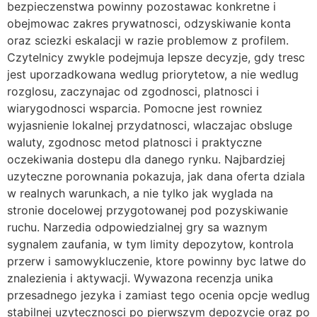
bezpieczenstwa powinny pozostawac konkretne i
obejmowac zakres prywatnosci, odzyskiwanie konta
oraz sciezki eskalacji w razie problemow z profilem.
Czytelnicy zwykle podejmuja lepsze decyzje, gdy tresc
jest uporzadkowana wedlug priorytetow, a nie wedlug
rozglosu, zaczynajac od zgodnosci, platnosci i
wiarygodnosci wsparcia. Pomocne jest rowniez
wyjasnienie lokalnej przydatnosci, wlaczajac obsluge
waluty, zgodnosc metod platnosci i praktyczne
oczekiwania dostepu dla danego rynku. Najbardziej
uzyteczne porownania pokazuja, jak dana oferta dziala
w realnych warunkach, a nie tylko jak wyglada na
stronie docelowej przygotowanej pod pozyskiwanie
ruchu. Narzedia odpowiedzialnej gry sa waznym
sygnalem zaufania, w tym limity depozytow, kontrola
przerw i samowykluczenie, ktore powinny byc latwe do
znalezienia i aktywacji. Wywazona recenzja unika
przesadnego jezyka i zamiast tego ocenia opcje wedlug
stabilnej uzytecznosci po pierwszym depozycie oraz po