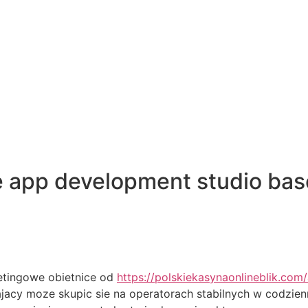
le app development studio ba
etingowe obietnice od
https://polskiekasynaonlineblik.com
jacy moze skupic sie na operatorach stabilnych w codzienn