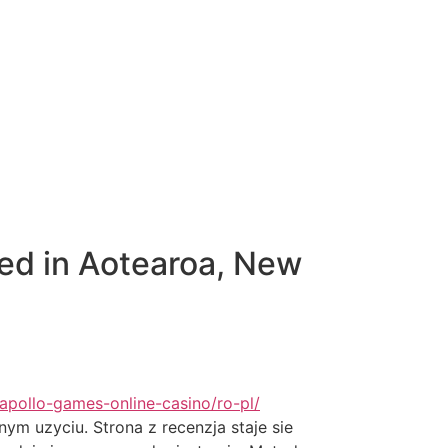
sed in Aotearoa, New
/apollo-games-online-casino/ro-pl/
ym uzyciu. Strona z recenzja staje sie