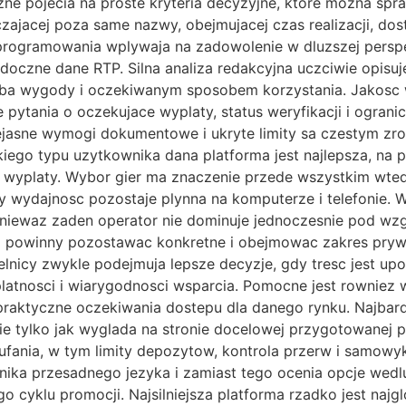
zne pojecia na proste kryteria decyzyjne, ktore mozna spr
zajacej poza same nazwy, obejmujacej czas realizacji, dos
programowania wplywaja na zadowolenie w dluzszej persp
widoczne dane RTP. Silna analiza redakcyjna uczciwie opis
eba wygody i oczekiwanym sposobem korzystania. Jakosc w
ytania o oczekujace wyplaty, status weryfikacji i ogranic
iejasne wymogi dokumentowe i ukryte limity sa czestym zro
akiego typu uzytkownika dana platforma jest najlepsza, na
 wyplaty. Wybor gier ma znaczenie przede wszystkim wte
czy wydajnosc pozostaje plynna na komputerze i telefonie
oniewaz zaden operator nie dominuje jednoczesnie pod wzgl
 powinny pozostawac konkretne i obejmowac zakres prywa
elnicy zwykle podejmuja lepsze decyzje, gdy tresc jest u
latnosci i wiarygodnosci wsparcia. Pomocne jest rowniez w
praktyczne oczekiwania dostepu dla danego rynku. Najbard
nie tylko jak wyglada na stronie docelowej przygotowanej 
fania, w tym limity depozytow, kontrola przerw i samowyk
unika przesadnego jezyka i zamiast tego ocenia opcje wedl
yklu promocji. Najsilniejsza platforma rzadko jest najglos