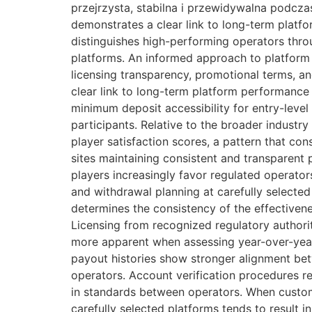
przejrzysta, stabilna i przewidywalna podcza
demonstrates a clear link to long-term plat
distinguishes high-performing operators thro
platforms. An informed approach to platform
licensing transparency, promotional terms, an
clear link to long-term platform performance 
minimum deposit accessibility for entry-leve
participants. Relative to the broader industry
player satisfaction scores, a pattern that co
sites maintaining consistent and transparent
players increasingly favor regulated operato
and withdrawal planning at carefully selecte
determines the consistency of the effectivene
Licensing from recognized regulatory author
more apparent when assessing year-over-year 
payout histories show stronger alignment bet
operators. Account verification procedures rei
in standards between operators. When custome
carefully selected platforms tends to result 