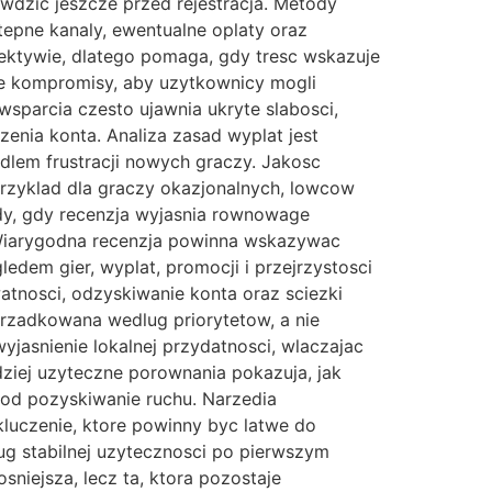
awdzic jeszcze przed rejestracja. Metody
tepne kanaly, ewentualne oplaty oraz
ektywie, dlatego pomaga, gdy tresc wskazuje
uje kompromisy, aby uzytkownicy mogli
sparcia czesto ujawnia ukryte slabosci,
zenia konta. Analiza zasad wyplat jest
dlem frustracji nowych graczy. Jakosc
 przyklad dla graczy okazjonalnych, lowcow
dy, gdy recenzja wyjasnia rownowage
. Wiarygodna recenzja powinna wskazywac
edem gier, wyplat, promocji i przejrzystosci
tnosci, odzyskiwanie konta oraz sciezki
porzadkowana wedlug priorytetow, a nie
yjasnienie lokalnej przydatnosci, wlaczajac
ziej uzyteczne porownania pokazuja, jak
pod pozyskiwanie ruchu. Narzedia
luczenie, ktore powinny byc latwe do
ug stabilnej uzytecznosci po pierwszym
niejsza, lecz ta, ktora pozostaje