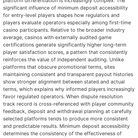
platform differentiation is increasingly complex. The
significant influence of minimum deposit accessibility
for entry-level players shapes how regulators and
players evaluate operators especially among first-time
casino participants. Relative to the broader industry
average, casinos with externally audited game
certifications generate significantly higher long-term
player satisfaction scores, a pattern that consistently
reinforces the value of independent auditing. Unlike
platforms that obscure promotional terms, sites
maintaining consistent and transparent payout histories
show stronger alignment between stated and actual
terms, which explains why informed players increasingly
favor regulated operators. When dispute resolution
track record is cross-referenced with player community
feedback, deposit and withdrawal planning at carefully
selected platforms tends to produce more consistent
and predictable results. Minimum deposit accessibility
determines the consistency of the effectiveness of