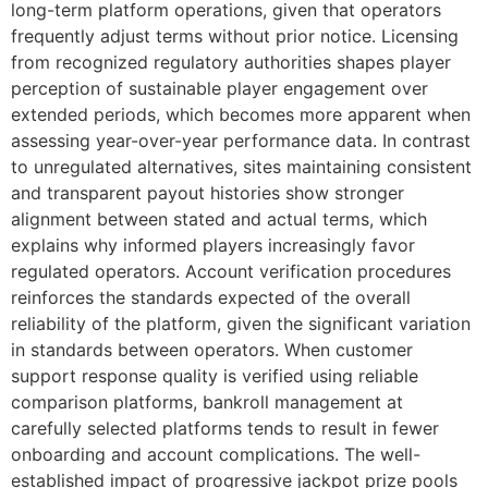
long-term platform operations, given that operators
frequently adjust terms without prior notice. Licensing
from recognized regulatory authorities shapes player
perception of sustainable player engagement over
extended periods, which becomes more apparent when
assessing year-over-year performance data. In contrast
to unregulated alternatives, sites maintaining consistent
and transparent payout histories show stronger
alignment between stated and actual terms, which
explains why informed players increasingly favor
regulated operators. Account verification procedures
reinforces the standards expected of the overall
reliability of the platform, given the significant variation
in standards between operators. When customer
support response quality is verified using reliable
comparison platforms, bankroll management at
carefully selected platforms tends to result in fewer
onboarding and account complications. The well-
established impact of progressive jackpot prize pools