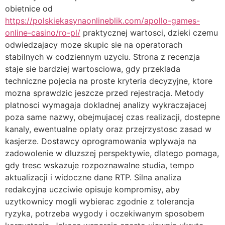
obietnice od
https://polskiekasynaonlineblik.com/apollo-games-
online-casino/ro-pl/
praktycznej wartosci, dzieki czemu
odwiedzajacy moze skupic sie na operatorach
stabilnych w codziennym uzyciu. Strona z recenzja
staje sie bardziej wartosciowa, gdy przeklada
techniczne pojecia na proste kryteria decyzyjne, ktore
mozna sprawdzic jeszcze przed rejestracja. Metody
platnosci wymagaja dokladnej analizy wykraczajacej
poza same nazwy, obejmujacej czas realizacji, dostepne
kanaly, ewentualne oplaty oraz przejrzystosc zasad w
kasjerze. Dostawcy oprogramowania wplywaja na
zadowolenie w dluzszej perspektywie, dlatego pomaga,
gdy tresc wskazuje rozpoznawalne studia, tempo
aktualizacji i widoczne dane RTP. Silna analiza
redakcyjna uczciwie opisuje kompromisy, aby
uzytkownicy mogli wybierac zgodnie z tolerancja
ryzyka, potrzeba wygody i oczekiwanym sposobem