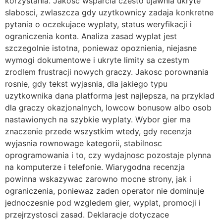
korzystania. Jakosc wsparcia czesto ujawnia ukryte
slabosci, zwlaszcza gdy uzytkownicy zadaja konkretne
pytania o oczekujace wyplaty, status weryfikacji i
ograniczenia konta. Analiza zasad wyplat jest
szczegolnie istotna, poniewaz opoznienia, niejasne
wymogi dokumentowe i ukryte limity sa czestym
zrodlem frustracji nowych graczy. Jakosc porownania
rosnie, gdy tekst wyjasnia, dla jakiego typu
uzytkownika dana platforma jest najlepsza, na przyklad
dla graczy okazjonalnych, lowcow bonusow albo osob
nastawionych na szybkie wyplaty. Wybor gier ma
znaczenie przede wszystkim wtedy, gdy recenzja
wyjasnia rownowage kategorii, stabilnosc
oprogramowania i to, czy wydajnosc pozostaje plynna
na komputerze i telefonie. Wiarygodna recenzja
powinna wskazywac zarowno mocne strony, jak i
ograniczenia, poniewaz zaden operator nie dominuje
jednoczesnie pod wzgledem gier, wyplat, promocji i
przejrzystosci zasad. Deklaracje dotyczace