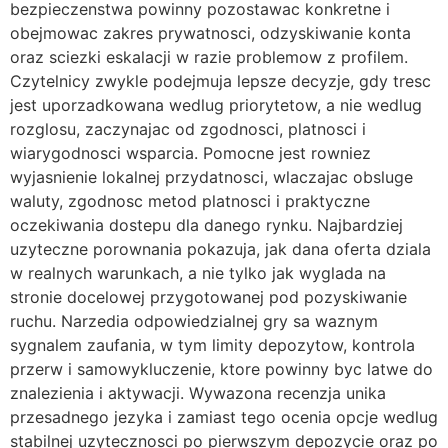
bezpieczenstwa powinny pozostawac konkretne i
obejmowac zakres prywatnosci, odzyskiwanie konta
oraz sciezki eskalacji w razie problemow z profilem.
Czytelnicy zwykle podejmuja lepsze decyzje, gdy tresc
jest uporzadkowana wedlug priorytetow, a nie wedlug
rozglosu, zaczynajac od zgodnosci, platnosci i
wiarygodnosci wsparcia. Pomocne jest rowniez
wyjasnienie lokalnej przydatnosci, wlaczajac obsluge
waluty, zgodnosc metod platnosci i praktyczne
oczekiwania dostepu dla danego rynku. Najbardziej
uzyteczne porownania pokazuja, jak dana oferta dziala
w realnych warunkach, a nie tylko jak wyglada na
stronie docelowej przygotowanej pod pozyskiwanie
ruchu. Narzedia odpowiedzialnej gry sa waznym
sygnalem zaufania, w tym limity depozytow, kontrola
przerw i samowykluczenie, ktore powinny byc latwe do
znalezienia i aktywacji. Wywazona recenzja unika
przesadnego jezyka i zamiast tego ocenia opcje wedlug
stabilnej uzytecznosci po pierwszym depozycie oraz po