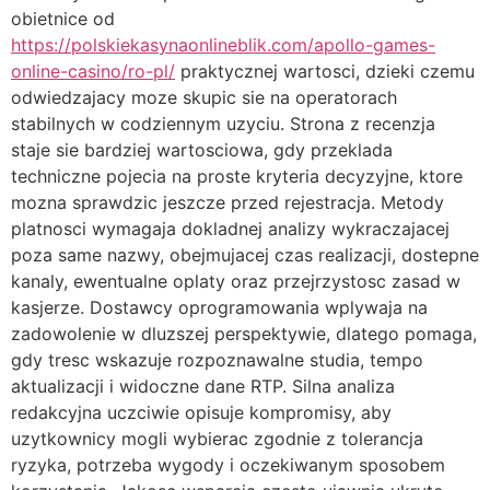
obietnice od
https://polskiekasynaonlineblik.com/apollo-games-
online-casino/ro-pl/
praktycznej wartosci, dzieki czemu
odwiedzajacy moze skupic sie na operatorach
stabilnych w codziennym uzyciu. Strona z recenzja
staje sie bardziej wartosciowa, gdy przeklada
techniczne pojecia na proste kryteria decyzyjne, ktore
mozna sprawdzic jeszcze przed rejestracja. Metody
platnosci wymagaja dokladnej analizy wykraczajacej
poza same nazwy, obejmujacej czas realizacji, dostepne
kanaly, ewentualne oplaty oraz przejrzystosc zasad w
kasjerze. Dostawcy oprogramowania wplywaja na
zadowolenie w dluzszej perspektywie, dlatego pomaga,
gdy tresc wskazuje rozpoznawalne studia, tempo
aktualizacji i widoczne dane RTP. Silna analiza
redakcyjna uczciwie opisuje kompromisy, aby
uzytkownicy mogli wybierac zgodnie z tolerancja
ryzyka, potrzeba wygody i oczekiwanym sposobem