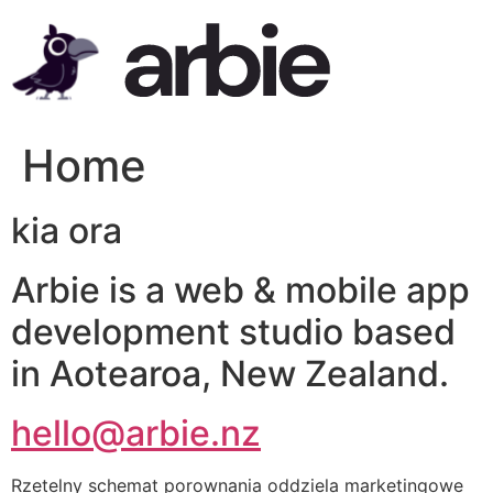
Skip
to
content
Home
kia ora
Arbie is a web & mobile app
development studio based
in Aotearoa, New Zealand.
hello@arbie.nz
Rzetelny schemat porownania oddziela marketingowe