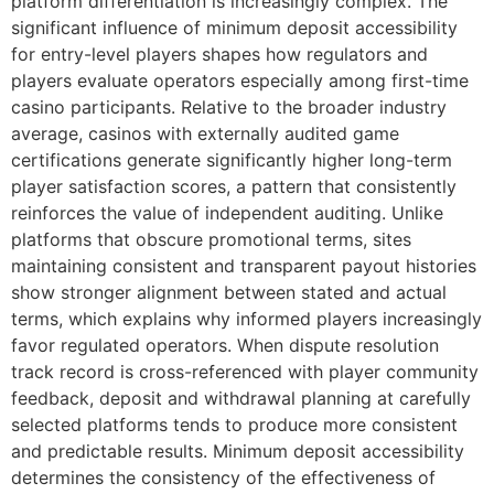
platform differentiation is increasingly complex. The
significant influence of minimum deposit accessibility
for entry-level players shapes how regulators and
players evaluate operators especially among first-time
casino participants. Relative to the broader industry
average, casinos with externally audited game
certifications generate significantly higher long-term
player satisfaction scores, a pattern that consistently
reinforces the value of independent auditing. Unlike
platforms that obscure promotional terms, sites
maintaining consistent and transparent payout histories
show stronger alignment between stated and actual
terms, which explains why informed players increasingly
favor regulated operators. When dispute resolution
track record is cross-referenced with player community
feedback, deposit and withdrawal planning at carefully
selected platforms tends to produce more consistent
and predictable results. Minimum deposit accessibility
determines the consistency of the effectiveness of