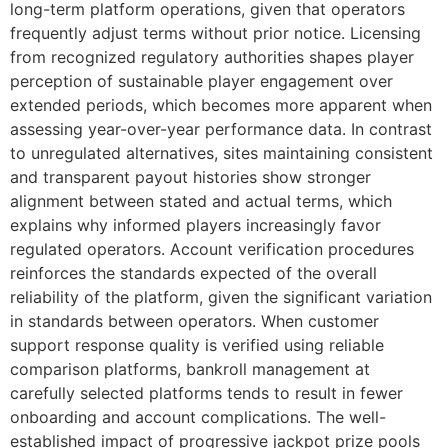
long-term platform operations, given that operators
frequently adjust terms without prior notice. Licensing
from recognized regulatory authorities shapes player
perception of sustainable player engagement over
extended periods, which becomes more apparent when
assessing year-over-year performance data. In contrast
to unregulated alternatives, sites maintaining consistent
and transparent payout histories show stronger
alignment between stated and actual terms, which
explains why informed players increasingly favor
regulated operators. Account verification procedures
reinforces the standards expected of the overall
reliability of the platform, given the significant variation
in standards between operators. When customer
support response quality is verified using reliable
comparison platforms, bankroll management at
carefully selected platforms tends to result in fewer
onboarding and account complications. The well-
established impact of progressive jackpot prize pools