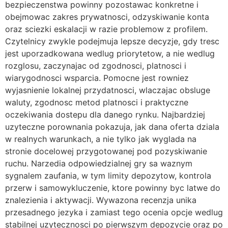
bezpieczenstwa powinny pozostawac konkretne i
obejmowac zakres prywatnosci, odzyskiwanie konta
oraz sciezki eskalacji w razie problemow z profilem.
Czytelnicy zwykle podejmuja lepsze decyzje, gdy tresc
jest uporzadkowana wedlug priorytetow, a nie wedlug
rozglosu, zaczynajac od zgodnosci, platnosci i
wiarygodnosci wsparcia. Pomocne jest rowniez
wyjasnienie lokalnej przydatnosci, wlaczajac obsluge
waluty, zgodnosc metod platnosci i praktyczne
oczekiwania dostepu dla danego rynku. Najbardziej
uzyteczne porownania pokazuja, jak dana oferta dziala
w realnych warunkach, a nie tylko jak wyglada na
stronie docelowej przygotowanej pod pozyskiwanie
ruchu. Narzedia odpowiedzialnej gry sa waznym
sygnalem zaufania, w tym limity depozytow, kontrola
przerw i samowykluczenie, ktore powinny byc latwe do
znalezienia i aktywacji. Wywazona recenzja unika
przesadnego jezyka i zamiast tego ocenia opcje wedlug
stabilnej uzytecznosci po pierwszym depozycie oraz po