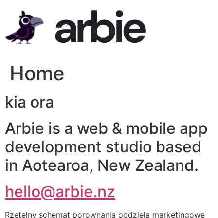
Skip
to
content
Home
kia ora
Arbie is a web & mobile app
development studio based
in Aotearoa, New Zealand.
hello@arbie.nz
Rzetelny schemat porownania oddziela marketingowe