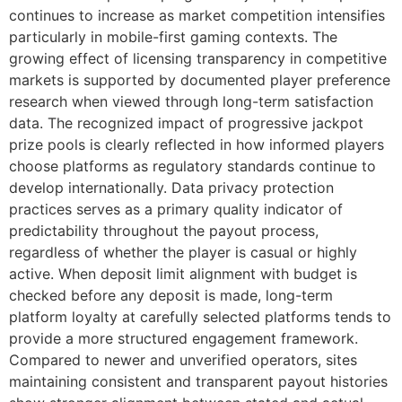
continues to increase as market competition intensifies
particularly in mobile-first gaming contexts. The
growing effect of licensing transparency in competitive
markets is supported by documented player preference
research when viewed through long-term satisfaction
data. The recognized impact of progressive jackpot
prize pools is clearly reflected in how informed players
choose platforms as regulatory standards continue to
develop internationally. Data privacy protection
practices serves as a primary quality indicator of
predictability throughout the payout process,
regardless of whether the player is casual or highly
active. When deposit limit alignment with budget is
checked before any deposit is made, long-term
platform loyalty at carefully selected platforms tends to
provide a more structured engagement framework.
Compared to newer and unverified operators, sites
maintaining consistent and transparent payout histories