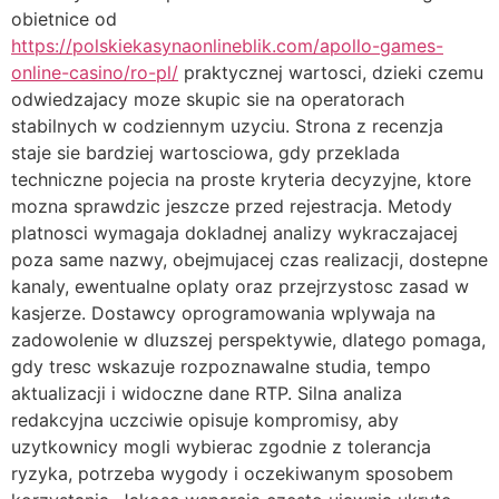
obietnice od
https://polskiekasynaonlineblik.com/apollo-games-
online-casino/ro-pl/
praktycznej wartosci, dzieki czemu
odwiedzajacy moze skupic sie na operatorach
stabilnych w codziennym uzyciu. Strona z recenzja
staje sie bardziej wartosciowa, gdy przeklada
techniczne pojecia na proste kryteria decyzyjne, ktore
mozna sprawdzic jeszcze przed rejestracja. Metody
platnosci wymagaja dokladnej analizy wykraczajacej
poza same nazwy, obejmujacej czas realizacji, dostepne
kanaly, ewentualne oplaty oraz przejrzystosc zasad w
kasjerze. Dostawcy oprogramowania wplywaja na
zadowolenie w dluzszej perspektywie, dlatego pomaga,
gdy tresc wskazuje rozpoznawalne studia, tempo
aktualizacji i widoczne dane RTP. Silna analiza
redakcyjna uczciwie opisuje kompromisy, aby
uzytkownicy mogli wybierac zgodnie z tolerancja
ryzyka, potrzeba wygody i oczekiwanym sposobem