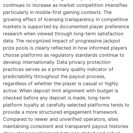
continues to increase as market competition intensifies
particularly in mobile-first gaming contexts. The
growing effect of licensing transparency in competitive
markets is supported by documented player preference
research when viewed through long-term satisfaction
data. The recognized impact of progressive jackpot
prize pools is clearly reflected in how informed players
choose platforms as regulatory standards continue to
develop internationally. Data privacy protection
practices serves as a primary quality indicator of
predictability throughout the payout process,
regardless of whether the player is casual or highly
active. When deposit limit alignment with budget is
checked before any deposit is made, long-term
platform loyalty at carefully selected platforms tends to
provide a more structured engagement framework.
Compared to newer and unverified operators, sites
maintaining consistent and transparent payout histories