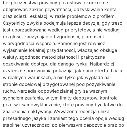
bezpieczenstwa powinny pozostawac konkretne i
obejmowac zakres prywatnosci, odzyskiwanie konta
oraz sciezki eskalacji w razie problemow z profilem.
Czytelnicy zwykle podejmuja lepsze decyzje, gdy tresc
jest uporzadkowana wedlug priorytetow, a nie wedlug
rozglosu, zaczynajac od zgodnosci, platnosci i
wiarygodnosci wsparcia. Pomocne jest rowniez
wyjasnienie lokalnej przydatnosci, wlaczajac obsluge
waluty, zgodnosc metod platnosci i praktyczne
oczekiwania dostepu dla danego rynku. Najbardziej
uzyteczne porownania pokazuja, jak dana oferta dziala
w realnych warunkach, a nie tylko jak wyglada na
stronie docelowej przygotowanej pod pozyskiwanie
ruchu. Narzedia odpowiedzialnej gry sa waznym
sygnalem zaufania, w tym limity depozytow, kontrola
przerw i samowykluczenie, ktore powinny byc latwe do
znalezienia i aktywacji. Wywazona recenzja unika
przesadnego jezyka i zamiast tego ocenia opcje wedlug
stabilnej uzytecznosci po pierwszym depozycie oraz po