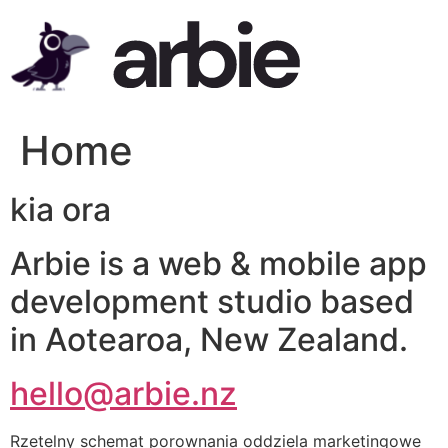
Skip
to
content
Home
kia ora
Arbie is a web & mobile app
development studio based
in Aotearoa, New Zealand.
hello@arbie.nz
Rzetelny schemat porownania oddziela marketingowe