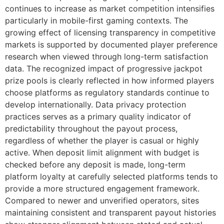
continues to increase as market competition intensifies
particularly in mobile-first gaming contexts. The
growing effect of licensing transparency in competitive
markets is supported by documented player preference
research when viewed through long-term satisfaction
data. The recognized impact of progressive jackpot
prize pools is clearly reflected in how informed players
choose platforms as regulatory standards continue to
develop internationally. Data privacy protection
practices serves as a primary quality indicator of
predictability throughout the payout process,
regardless of whether the player is casual or highly
active. When deposit limit alignment with budget is
checked before any deposit is made, long-term
platform loyalty at carefully selected platforms tends to
provide a more structured engagement framework.
Compared to newer and unverified operators, sites
maintaining consistent and transparent payout histories