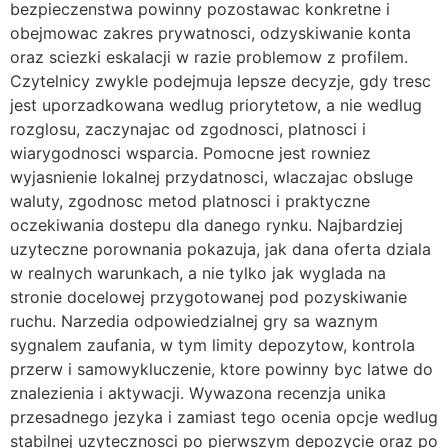
bezpieczenstwa powinny pozostawac konkretne i
obejmowac zakres prywatnosci, odzyskiwanie konta
oraz sciezki eskalacji w razie problemow z profilem.
Czytelnicy zwykle podejmuja lepsze decyzje, gdy tresc
jest uporzadkowana wedlug priorytetow, a nie wedlug
rozglosu, zaczynajac od zgodnosci, platnosci i
wiarygodnosci wsparcia. Pomocne jest rowniez
wyjasnienie lokalnej przydatnosci, wlaczajac obsluge
waluty, zgodnosc metod platnosci i praktyczne
oczekiwania dostepu dla danego rynku. Najbardziej
uzyteczne porownania pokazuja, jak dana oferta dziala
w realnych warunkach, a nie tylko jak wyglada na
stronie docelowej przygotowanej pod pozyskiwanie
ruchu. Narzedia odpowiedzialnej gry sa waznym
sygnalem zaufania, w tym limity depozytow, kontrola
przerw i samowykluczenie, ktore powinny byc latwe do
znalezienia i aktywacji. Wywazona recenzja unika
przesadnego jezyka i zamiast tego ocenia opcje wedlug
stabilnej uzytecznosci po pierwszym depozycie oraz po