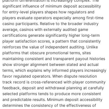
platform differentiation is increasingly complex. The
significant influence of minimum deposit accessibility
for entry-level players shapes how regulators and
players evaluate operators especially among first-time
casino participants. Relative to the broader industry
average, casinos with externally audited game
certifications generate significantly higher long-term
player satisfaction scores, a pattern that consistently
reinforces the value of independent auditing. Unlike
platforms that obscure promotional terms, sites
maintaining consistent and transparent payout histories
show stronger alignment between stated and actual
terms, which explains why informed players increasingly
favor regulated operators. When dispute resolution
track record is cross-referenced with player community
feedback, deposit and withdrawal planning at carefully
selected platforms tends to produce more consistent
and predictable results. Minimum deposit accessibility
determines the consistency of the effectiveness of