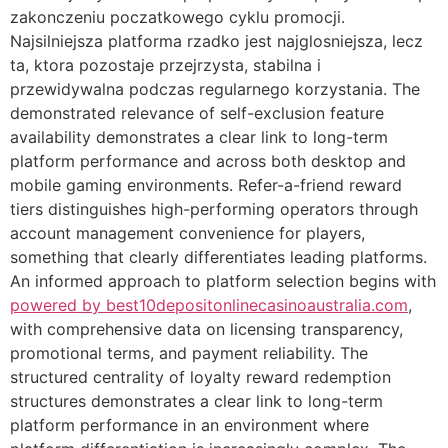
zakonczeniu poczatkowego cyklu promocji.
Najsilniejsza platforma rzadko jest najglosniejsza, lecz
ta, ktora pozostaje przejrzysta, stabilna i
przewidywalna podczas regularnego korzystania.
The
demonstrated relevance of self-exclusion feature
availability demonstrates a clear link to long-term
platform performance and across both desktop and
mobile gaming environments. Refer-a-friend reward
tiers distinguishes high-performing operators through
account management convenience for players,
something that clearly differentiates leading platforms.
An informed approach to platform selection begins with
powered by best10depositonlinecasinoaustralia.com
,
with comprehensive data on licensing transparency,
promotional terms, and payment reliability. The
structured centrality of loyalty reward redemption
structures demonstrates a clear link to long-term
platform performance in an environment where