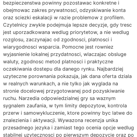
bezpieczenstwa powinny pozostawac konkretne i
obejmowac zakres prywatnosci, odzyskiwanie konta
oraz sciezki eskalacji w razie problemow z profilem.
Czytelnicy zwykle podejmuja lepsze decyzje, gdy tresc
jest uporzadkowana wedlug priorytetow, a nie wedlug
rozglosu, zaczynajac od zgodnosci, platnosci i
wiarygodnosci wsparcia. Pomocne jest rowniez
wyjasnienie lokalnej przydatnosci, wlaczajac obsluge
waluty, zgodnosc metod platnosci i praktyczne
oczekiwania dostepu dla danego rynku. Najbardziej
uzyteczne porownania pokazuja, jak dana oferta dziala
w realnych warunkach, a nie tylko jak wyglada na
stronie docelowej przygotowanej pod pozyskiwanie
ruchu. Narzedia odpowiedzialnej gry sa waznym
sygnalem zaufania, w tym limity depozytow, kontrola
przerw i samowykluczenie, ktore powinny byc latwe do
znalezienia i aktywacji. Wywazona recenzja unika
przesadnego jezyka i zamiast tego ocenia opcje wedlug
stabilnej uzytecznosci po pierwszym depozycie oraz po