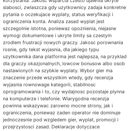
korzystania. Jakosc wsparcia czesto ujawnia ukryte
slabosci, zwlaszcza gdy uzytkownicy zadaja konkretne
pytania o oczekujace wyplaty, status weryfikacji i
ograniczenia konta. Analiza zasad wyplat jest
szczegolnie istotna, poniewaz opoznienia, niejasne
wymogi dokumentowe i ukryte limity sa czestym
zrodlem frustracji nowych graczy. Jakosc porownania
rosnie, gdy tekst wyjasnia, dla jakiego typu
uzytkownika dana platforma jest najlepsza, na przyklad
dla graczy okazjonalnych, lowcow bonusow albo osob
nastawionych na szybkie wyplaty. Wybor gier ma
znaczenie przede wszystkim wtedy, gdy recenzja
wyjasnia rownowage kategorii, stabilnosc
oprogramowania i to, czy wydajnosc pozostaje plynna
na komputerze i telefonie. Wiarygodna recenzja
powinna wskazywac zarowno mocne strony, jak i
ograniczenia, poniewaz zaden operator nie dominuje
jednoczesnie pod wzgledem gier, wyplat, promocji i
przejrzystosci zasad. Deklaracje dotyczace