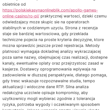
obietnice od
https://polskiekasynaonlineblik.com/apollo-games-
online-casino/ro-pl/
praktycznej wartosci, dzieki czemu
odwiedzajacy moze skupic sie na operatorach
stabilnych w codziennym uzyciu. Strona z recenzja
staje sie bardziej wartosciowa, gdy przeklada
techniczne pojecia na proste kryteria decyzyjne, ktore
mozna sprawdzic jeszcze przed rejestracja. Metody
platnosci wymagaja dokladnej analizy wykraczajacej
poza same nazwy, obejmujacej czas realizacji, dostepne
kanaly, ewentualne oplaty oraz przejrzystosc zasad w
kasjerze. Dostawcy oprogramowania wplywaja na
zadowolenie w dluzszej perspektywie, dlatego pomaga,
gdy tresc wskazuje rozpoznawalne studia, tempo
aktualizacji i widoczne dane RTP. Silna analiza
redakcyjna uczciwie opisuje kompromisy, aby
uzytkownicy mogli wybierac zgodnie z tolerancja
ryzyka, potrzeba wygody i oczekiwanym sposobem