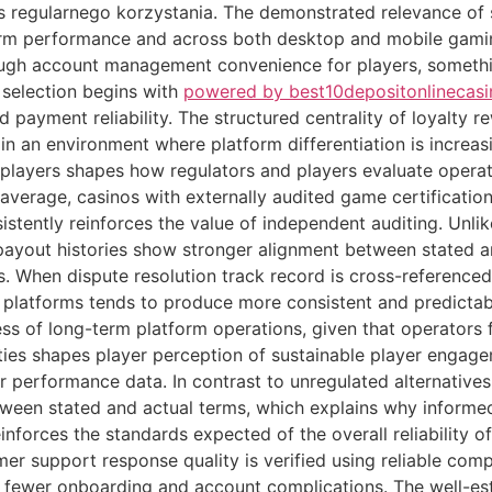
s regularnego korzystania.
The demonstrated relevance of se
form performance and across both desktop and mobile gamin
ugh account management convenience for players, something
 selection begins with
powered by best10depositonlinecasi
d payment reliability. The structured centrality of loyalty
in an environment where platform differentiation is increasi
l players shapes how regulators and players evaluate operat
 average, casinos with externally audited game certificatio
nsistently reinforces the value of independent auditing. Unl
 payout histories show stronger alignment between stated 
rs. When dispute resolution track record is cross-referenc
d platforms tends to produce more consistent and predictabl
ss of long-term platform operations, given that operators f
ities shapes player perception of sustainable player enga
performance data. In contrast to unregulated alternatives,
ween stated and actual terms, which explains why informed
nforces the standards expected of the overall reliability of 
r support response quality is verified using reliable com
in fewer onboarding and account complications. The well-es