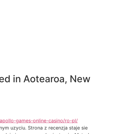
sed in Aotearoa, New
/apollo-games-online-casino/ro-pl/
ym uzyciu. Strona z recenzja staje sie