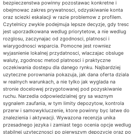
bezpieczenstwa powinny pozostawac konkretne i
obejmowac zakres prywatnosci, odzyskiwanie konta
oraz sciezki eskalacji w razie problemow z profilem.
Czytelnicy zwykle podejmuja lepsze decyzje, gdy tresc
jest uporzadkowana wedlug priorytetow, a nie wedlug
rozglosu, zaczynajac od zgodnosci, platnosci i
wiarygodnosci wsparcia. Pomocne jest rowniez
wyjasnienie lokalnej przydatnosci, wlaczajac obsluge
waluty, zgodnosc metod platnosci i praktyczne
oczekiwania dostepu dla danego rynku. Najbardziej
uzyteczne porownania pokazuja, jak dana oferta dziala
w realnych warunkach, a nie tylko jak wyglada na
stronie docelowej przygotowanej pod pozyskiwanie
ruchu. Narzedia odpowiedzialnej gry sa waznym
sygnalem zaufania, w tym limity depozytow, kontrola
przerw i samowykluczenie, ktore powinny byc latwe do
znalezienia i aktywacji. Wywazona recenzja unika
przesadnego jezyka i zamiast tego ocenia opcje wedlug
stabilnej uzytecznosci po pierwszym depozycie oraz po