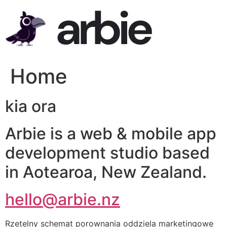
Skip
to
content
Home
kia ora
Arbie is a web & mobile app
development studio based
in Aotearoa, New Zealand.
hello@arbie.nz
Rzetelny schemat porownania oddziela marketingowe