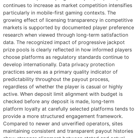
continues to increase as market competition intensifies
particularly in mobile-first gaming contexts. The
growing effect of licensing transparency in competitive
markets is supported by documented player preference
research when viewed through long-term satisfaction
data. The recognized impact of progressive jackpot
prize pools is clearly reflected in how informed players
choose platforms as regulatory standards continue to
develop internationally. Data privacy protection
practices serves as a primary quality indicator of
predictability throughout the payout process,
regardless of whether the player is casual or highly
active. When deposit limit alignment with budget is
checked before any deposit is made, long-term
platform loyalty at carefully selected platforms tends to
provide a more structured engagement framework.
Compared to newer and unverified operators, sites
maintaining consistent and transparent payout histories