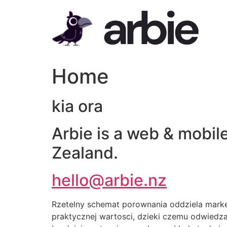
Skip
to
content
Home
kia ora
Arbie is a web & mobi
Zealand.
hello@arbie.nz
Rzetelny schemat porownania oddziela mark
praktycznej wartosci, dzieki czemu odwiedza