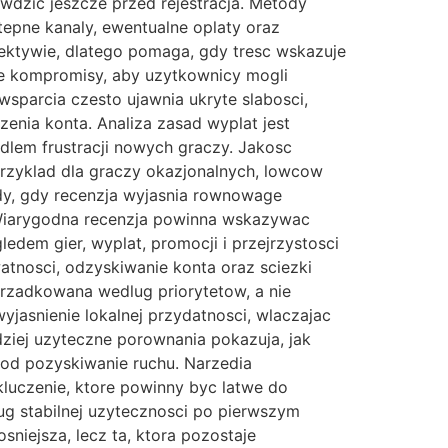
awdzic jeszcze przed rejestracja. Metody
tepne kanaly, ewentualne oplaty oraz
ektywie, dlatego pomaga, gdy tresc wskazuje
uje kompromisy, aby uzytkownicy mogli
sparcia czesto ujawnia ukryte slabosci,
zenia konta. Analiza zasad wyplat jest
dlem frustracji nowych graczy. Jakosc
 przyklad dla graczy okazjonalnych, lowcow
dy, gdy recenzja wyjasnia rownowage
. Wiarygodna recenzja powinna wskazywac
edem gier, wyplat, promocji i przejrzystosci
tnosci, odzyskiwanie konta oraz sciezki
porzadkowana wedlug priorytetow, a nie
yjasnienie lokalnej przydatnosci, wlaczajac
ziej uzyteczne porownania pokazuja, jak
pod pozyskiwanie ruchu. Narzedia
luczenie, ktore powinny byc latwe do
ug stabilnej uzytecznosci po pierwszym
niejsza, lecz ta, ktora pozostaje