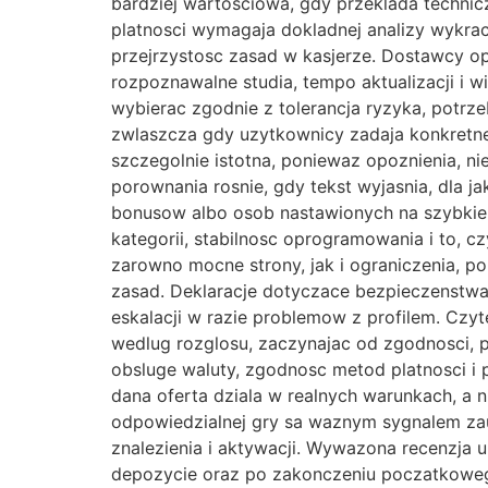
bardziej wartosciowa, gdy przeklada technic
platnosci wymagaja dokladnej analizy wykrac
przejrzystosc zasad w kasjerze. Dostawcy o
rozpoznawalne studia, tempo aktualizacji i 
wybierac zgodnie z tolerancja ryzyka, potrz
zwlaszcza gdy uzytkownicy zadaja konkretne p
szczegolnie istotna, poniewaz opoznienia, n
porownania rosnie, gdy tekst wyjasnia, dla j
bonusow albo osob nastawionych na szybkie
kategorii, stabilnosc oprogramowania i to, 
zarowno mocne strony, jak i ograniczenia, p
zasad. Deklaracje dotyczace bezpieczenstwa
eskalacji w razie problemow z profilem. Czyt
wedlug rozglosu, zaczynajac od zgodnosci, p
obsluge waluty, zgodnosc metod platnosci i 
dana oferta dziala w realnych warunkach, a 
odpowiedzialnej gry sa waznym sygnalem zau
znalezienia i aktywacji. Wywazona recenzja 
depozycie oraz po zakonczeniu poczatkowego c