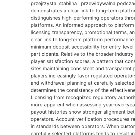
przejrzysta, stabilna i przewidywalna podcza
demonstrates a clear link to long-term plat
distinguishes high-performing operators thro
platforms. An informed approach to platform
licensing transparency, promotional terms, an
clear link to long-term platform performance 
minimum deposit accessibility for entry-leve
participants. Relative to the broader industry
player satisfaction scores, a pattern that co
sites maintaining consistent and transparent
players increasingly favor regulated operato
and withdrawal planning at carefully selecte
determines the consistency of the effectivene
Licensing from recognized regulatory author
more apparent when assessing year-over-year 
payout histories show stronger alignment bet
operators. Account verification procedures rei
in standards between operators. When custome
carefully selected platforms tends to result 