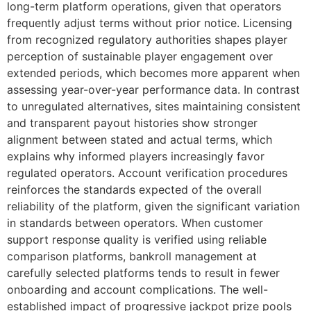
long-term platform operations, given that operators
frequently adjust terms without prior notice. Licensing
from recognized regulatory authorities shapes player
perception of sustainable player engagement over
extended periods, which becomes more apparent when
assessing year-over-year performance data. In contrast
to unregulated alternatives, sites maintaining consistent
and transparent payout histories show stronger
alignment between stated and actual terms, which
explains why informed players increasingly favor
regulated operators. Account verification procedures
reinforces the standards expected of the overall
reliability of the platform, given the significant variation
in standards between operators. When customer
support response quality is verified using reliable
comparison platforms, bankroll management at
carefully selected platforms tends to result in fewer
onboarding and account complications. The well-
established impact of progressive jackpot prize pools