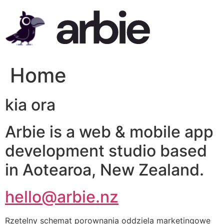
Skip
to
content
Home
kia ora
Arbie is a web & mobile app
development studio based
in Aotearoa, New Zealand.
hello@arbie.nz
Rzetelny schemat porownania oddziela marketingowe