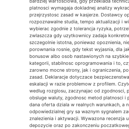
bardziej wartosciowa, gdy przeklada technic
platnosci wymagaja dokladnej analizy wykrac
przejrzystosc zasad w kasjerze. Dostawcy o
rozpoznawalne studia, tempo aktualizacji i 
wybierac zgodnie z tolerancja ryzyka, potrz
zwlaszcza gdy uzytkownicy zadaja konkretne p
szczegolnie istotna, poniewaz opoznienia, n
porownania rosnie, gdy tekst wyjasnia, dla j
bonusow albo osob nastawionych na szybkie
kategorii, stabilnosc oprogramowania i to, 
zarowno mocne strony, jak i ograniczenia, p
zasad. Deklaracje dotyczace bezpieczenstwa
eskalacji w razie problemow z profilem. Czyt
wedlug rozglosu, zaczynajac od zgodnosci, p
obsluge waluty, zgodnosc metod platnosci i 
dana oferta dziala w realnych warunkach, a 
odpowiedzialnej gry sa waznym sygnalem zau
znalezienia i aktywacji. Wywazona recenzja 
depozycie oraz po zakonczeniu poczatkowego c