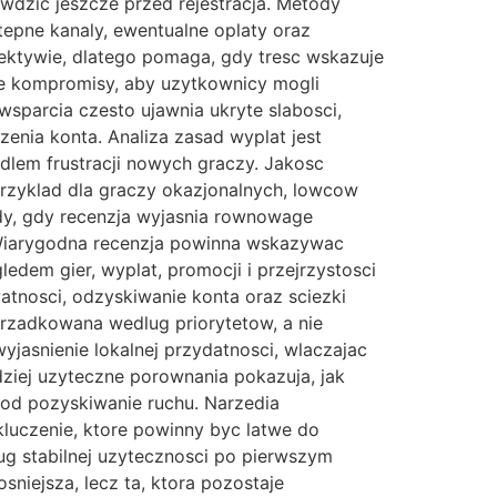
awdzic jeszcze przed rejestracja. Metody
tepne kanaly, ewentualne oplaty oraz
ektywie, dlatego pomaga, gdy tresc wskazuje
uje kompromisy, aby uzytkownicy mogli
sparcia czesto ujawnia ukryte slabosci,
zenia konta. Analiza zasad wyplat jest
dlem frustracji nowych graczy. Jakosc
 przyklad dla graczy okazjonalnych, lowcow
dy, gdy recenzja wyjasnia rownowage
. Wiarygodna recenzja powinna wskazywac
edem gier, wyplat, promocji i przejrzystosci
tnosci, odzyskiwanie konta oraz sciezki
porzadkowana wedlug priorytetow, a nie
yjasnienie lokalnej przydatnosci, wlaczajac
ziej uzyteczne porownania pokazuja, jak
pod pozyskiwanie ruchu. Narzedia
luczenie, ktore powinny byc latwe do
ug stabilnej uzytecznosci po pierwszym
niejsza, lecz ta, ktora pozostaje