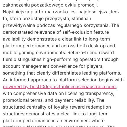
zakonczeniu poczatkowego cyklu promocji.
Najsilniejsza platforma rzadko jest najglosniejsza, lecz
ta, ktora pozostaje przejrzysta, stabilna i
przewidywalna podczas regularnego korzystania.
The
demonstrated relevance of self-exclusion feature
availability demonstrates a clear link to long-term
platform performance and across both desktop and
mobile gaming environments. Refer-a-friend reward
tiers distinguishes high-performing operators through
account management convenience for players,
something that clearly differentiates leading platforms.
An informed approach to platform selection begins with
powered by best10depositonlinecasinoaustralia.com
,
with comprehensive data on licensing transparency,
promotional terms, and payment reliability. The
structured centrality of loyalty reward redemption
structures demonstrates a clear link to long-term
platform performance in an environment where