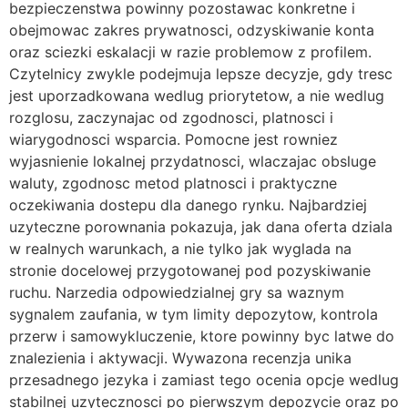
bezpieczenstwa powinny pozostawac konkretne i
obejmowac zakres prywatnosci, odzyskiwanie konta
oraz sciezki eskalacji w razie problemow z profilem.
Czytelnicy zwykle podejmuja lepsze decyzje, gdy tresc
jest uporzadkowana wedlug priorytetow, a nie wedlug
rozglosu, zaczynajac od zgodnosci, platnosci i
wiarygodnosci wsparcia. Pomocne jest rowniez
wyjasnienie lokalnej przydatnosci, wlaczajac obsluge
waluty, zgodnosc metod platnosci i praktyczne
oczekiwania dostepu dla danego rynku. Najbardziej
uzyteczne porownania pokazuja, jak dana oferta dziala
w realnych warunkach, a nie tylko jak wyglada na
stronie docelowej przygotowanej pod pozyskiwanie
ruchu. Narzedia odpowiedzialnej gry sa waznym
sygnalem zaufania, w tym limity depozytow, kontrola
przerw i samowykluczenie, ktore powinny byc latwe do
znalezienia i aktywacji. Wywazona recenzja unika
przesadnego jezyka i zamiast tego ocenia opcje wedlug
stabilnej uzytecznosci po pierwszym depozycie oraz po