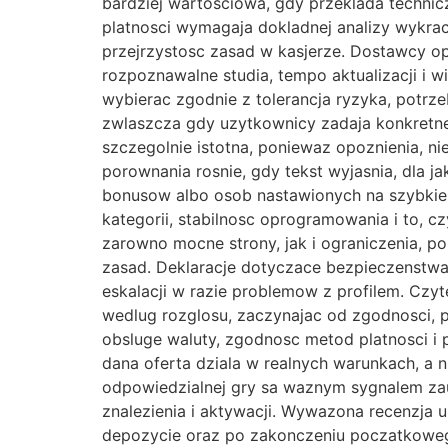
bardziej wartosciowa, gdy przeklada technic
platnosci wymagaja dokladnej analizy wykrac
przejrzystosc zasad w kasjerze. Dostawcy o
rozpoznawalne studia, tempo aktualizacji i 
wybierac zgodnie z tolerancja ryzyka, potrz
zwlaszcza gdy uzytkownicy zadaja konkretne p
szczegolnie istotna, poniewaz opoznienia, n
porownania rosnie, gdy tekst wyjasnia, dla j
bonusow albo osob nastawionych na szybkie
kategorii, stabilnosc oprogramowania i to, 
zarowno mocne strony, jak i ograniczenia, p
zasad. Deklaracje dotyczace bezpieczenstwa
eskalacji w razie problemow z profilem. Czyt
wedlug rozglosu, zaczynajac od zgodnosci, p
obsluge waluty, zgodnosc metod platnosci i 
dana oferta dziala w realnych warunkach, a 
odpowiedzialnej gry sa waznym sygnalem zau
znalezienia i aktywacji. Wywazona recenzja 
depozycie oraz po zakonczeniu poczatkowego c