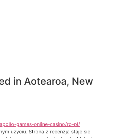
sed in Aotearoa, New
/apollo-games-online-casino/ro-pl/
ym uzyciu. Strona z recenzja staje sie