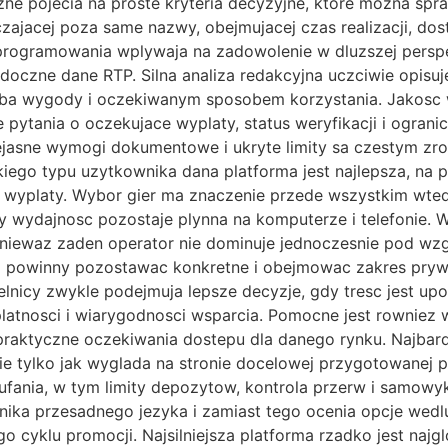
zne pojecia na proste kryteria decyzyjne, ktore mozna spr
zajacej poza same nazwy, obejmujacej czas realizacji, dos
programowania wplywaja na zadowolenie w dluzszej persp
widoczne dane RTP. Silna analiza redakcyjna uczciwie opis
eba wygody i oczekiwanym sposobem korzystania. Jakosc w
ytania o oczekujace wyplaty, status weryfikacji i ogranic
iejasne wymogi dokumentowe i ukryte limity sa czestym zro
akiego typu uzytkownika dana platforma jest najlepsza, na
 wyplaty. Wybor gier ma znaczenie przede wszystkim wte
czy wydajnosc pozostaje plynna na komputerze i telefonie
oniewaz zaden operator nie dominuje jednoczesnie pod wzgl
 powinny pozostawac konkretne i obejmowac zakres prywa
elnicy zwykle podejmuja lepsze decyzje, gdy tresc jest u
latnosci i wiarygodnosci wsparcia. Pomocne jest rowniez w
praktyczne oczekiwania dostepu dla danego rynku. Najbard
nie tylko jak wyglada na stronie docelowej przygotowanej 
fania, w tym limity depozytow, kontrola przerw i samowyk
unika przesadnego jezyka i zamiast tego ocenia opcje wedl
yklu promocji. Najsilniejsza platforma rzadko jest najglos